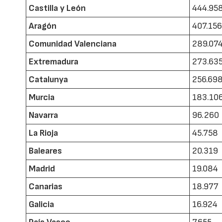
Castilla y León
444.95
Aragón
407.15
Comunidad Valenciana
289.07
Extremadura
273.63
Catalunya
256.69
Murcia
183.10
Navarra
96.260
La Rioja
45.758
Baleares
20.319
Madrid
19.084
Canarias
18.977
Galicia
16.924