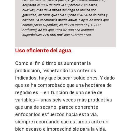
Los cultivos herbáceos (maíz, trigo, cebada alfalfa etc.)
acaparan el 80% de toda la superficie y, en estos
cultivos, más de la mitad del riego se realiza por
gravedad, sistema que sólo supone el 40% en frutales y
cítricos. La escorrentía media anual, o agua de lluvia que
circula por la superficie, es de 220 mm/año (111.000
3
hm
/año), de los que unos 82.000 son recursos
3
superficiales y 29.000 hm
son subterráneos.
Uso eficiente del agua
Como el fin último es aumentar la
producción, respetando los criterios
indicados, hay que buscar soluciones. Y dado
que se ha comprobado que una hectárea de
regadío es —en función de una serie de
variables— unas seis veces más productiva
que una de secano, parece coherente
enfocar los esfuerzos hacia esta vía,
siempre recordando que estamos ante un
bien escaso e imprescindible para la vida.