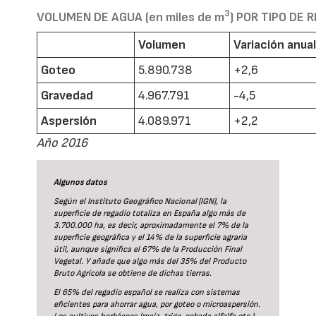
3
VOLUMEN DE AGUA (en miles de m
) POR TIPO DE 
Volumen
Variación anua
Goteo
5.890.738
+2,6
Gravedad
4.967.791
-4,5
Aspersión
4.089.971
+2,2
Año 2016
Algunos datos
Según el
Instituto Geográfico Nacional (IGN)
, la
superficie de regadío totaliza en España algo más de
3.700.000 ha, es decir, aproximadamente el 7% de la
superficie geográfica y el 14% de la superficie agraria
útil, aunque significa el 67% de la Producción Final
Vegetal. Y añade que algo más del 35% del Producto
Bruto Agrícola se obtiene de dichas tierras.
El 65% del regadío español se realiza con sistemas
eficientes para ahorrar agua, por goteo o microaspersión.