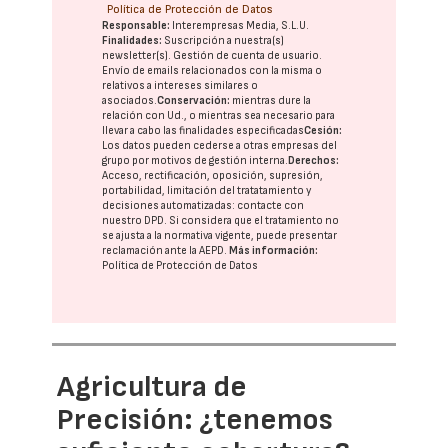
Política de Protección de Datos
Responsable:
Interempresas Media, S.L.U.
Finalidades:
Suscripción a nuestra(s)
newsletter(s). Gestión de cuenta de usuario.
Envío de emails relacionados con la misma o
relativos a intereses similares o
asociados.
Conservación:
mientras dure la
relación con Ud., o mientras sea necesario para
llevar a cabo las finalidades especificadas
Cesión:
Los datos pueden cederse a otras
empresas del
grupo
por motivos de gestión interna.
Derechos:
Acceso, rectificación, oposición, supresión,
portabilidad, limitación del tratatamiento y
decisiones automatizadas:
contacte con
nuestro DPD
. Si considera que el tratamiento no
se ajusta a la normativa vigente, puede presentar
reclamación ante la
AEPD
.
Más información:
Política de Protección de Datos
Agricultura de
Precisión: ¿tenemos