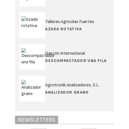
Este proyecto nace con el objetivo ayudar a
los agricultores a diversificar sus fuentes de
ingresos y contribuir a la descarbonización
del sistema agroalimentario y mejorar la
sostenibilidad y la rentabilidad de las
explotaciones agrarias.
GO BioChargae aspira a aprovechar restos
agrícolas, como podas, cáscaras y otros
subproductos de cultivos leñosos como
cítricos y almendros, para transformarlos en
un material beneficioso para el suelo.
Ese material, conocido como biochar, se
combinará con microalgas producidas en la
propia finca para obtener un bioinsumo
natural capaz de mejorar la fertilidad del
suelo, ayudar a retener mejor el agua y