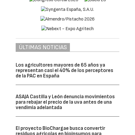
Para ello, el proyecto unirá tres piezas clave:
el aprovechamiento de residuos agrícolas, el
uso de microalgas como apoyo natural al
cultivo y una herramienta digital que
ayudará al agricultor a tomar mejores
decisiones sobre riego, fertilización y
aplicación de los nuevos bioinsumos.
Una de las innovaciones más destacadas
será la activación del biochar con
microalgas. En la práctica, esto significa
combinar un material capaz de mejorar la
estructura del suelo con organismos
naturales que pueden estimular la vida del
suelo y favorecer el desarrollo de los
cultivos.
El resultado esperado es un producto con