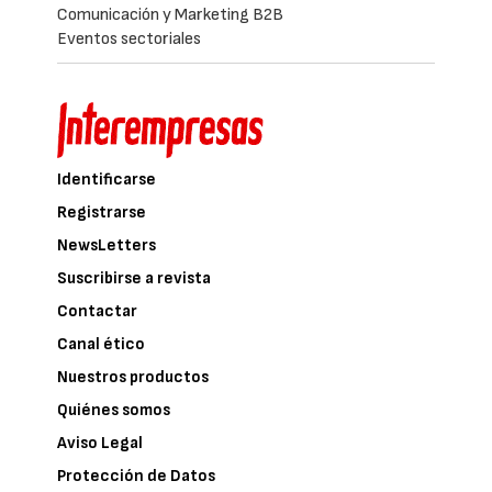
proyecto analizará si esta práctica puede
abrir en el futuro nuevas oportunidades para
los agricultores a través de créditos de
carbono en mercados voluntarios,
convirtiendo la mejora ambiental en una
posible vía adicional de ingresos.
El Grupo Operativo está formado por
Fundación Ayesa, Volterra Ecosystems
S.L., G2G Algae Solutions S.L., la
Asociación de Investigación y
Cooperación Industrial de Andalucía F.
de Paula Rojas (AICIA), Cooperativas
Agro-alimentarias de Andalucía,
Alcafruit -Productores del Campo
S.C.A.- y Pentanux-Almoxata S.L.
BioChargae está cofinanciado por la
Unión Europea al 80% con cargo al