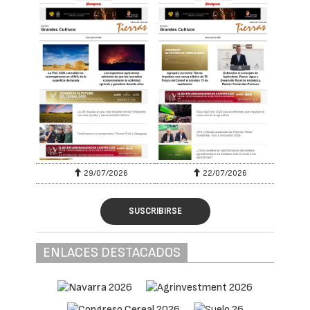
reducir la dependencia de fertilizantes
externos.
El proyecto se centrará especialmente en
cultivos leñosos y se validará en fincas
reales, con el objetivo de que las soluciones
desarrolladas no se queden en el laboratorio,
sino que puedan aplicarse de forma sencilla
y útil en el día a día de agricultores y
cooperativas.
Principales objetivos
Entre sus principales objetivos, BioChargae
trabajará para facilitar que las explotaciones
puedan producir parte de sus propios
insumos, avanzando así hacia modelos
agrarios más circulares, según se informa
desde Cooperativas Agroalimentarias en un
comunicado.