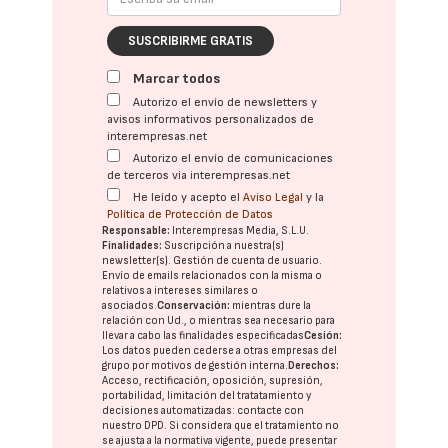
SUSCRIBIRME GRATIS
Marcar todos
Autorizo el envío de newsletters y
avisos informativos personalizados de
interempresas.net
Autorizo el envío de comunicaciones
de terceros vía interempresas.net
He leído y acepto el
Aviso Legal
y la
Política de Protección de Datos
Responsable:
Interempresas Media, S.L.U.
Finalidades:
Suscripción a nuestra(s)
newsletter(s). Gestión de cuenta de usuario.
Envío de emails relacionados con la misma o
relativos a intereses similares o
asociados.
Conservación:
mientras dure la
relación con Ud., o mientras sea necesario para
llevar a cabo las finalidades especificadas
Cesión:
Los datos pueden cederse a otras
empresas del
grupo
por motivos de gestión interna.
Derechos:
Acceso, rectificación, oposición, supresión,
portabilidad, limitación del tratatamiento y
decisiones automatizadas:
contacte con
nuestro DPD
. Si considera que el tratamiento no
se ajusta a la normativa vigente, puede presentar