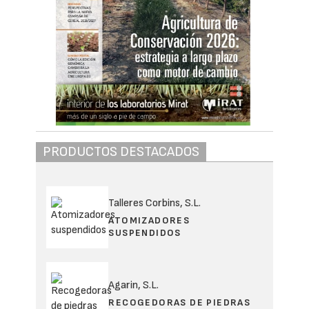
Interempresas
06/08/2026
464
Cooperativas Agro-alimentarias de
Andalucía
impulsa el grupo operativo
supraautonómico BioChargae para el
aprovechamiento de restos de poda
transformados en biochar, con la ayuda de
microalgas para mejorar el suelo y aumentar
la rentabilidad de los cultivos leñosos.
El proyecto parte de un modelo de economía
circular basado en el aprovechamiento de restos
agrícolas —como podas, cáscaras y otros
subproductos vegetales— para producir biochar.