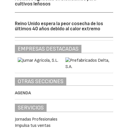
mayor valor agronómico, pensado para
ayudar a los cultivos a resistir mejor en
situaciones de falta de agua, estrés o
pérdida de fertilidad.
BioChargae también incorporará sensores y
una plataforma digital de apoyo a la toma de
decisiones. Esta herramienta estará
diseñada para ser accesible y útil en
explotaciones pequeñas y medianas, de
forma que el agricultor pueda contar con
información clara sobre el estado del suelo y
del cultivo, y recibir recomendaciones
prácticas para utilizar mejor el agua y los
insumos.
Otra línea de trabajo será el estudio del
carbono que puede quedar fijado en el suelo
mediante la aplicación de biochar activo. El