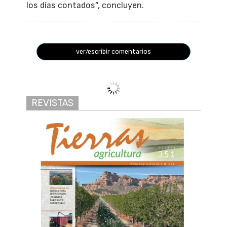
los días contados”, concluyen.
ver/escribir comentarios
Impulsado por Cooperativas Agro-
alimentarias de Andalucía
El proyecto BioChargae
busca convertir
residuos agrícolas en
bioinsumos para
cultivos leñosos
Redacción Tierras /