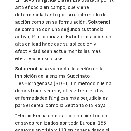
El nuevo fungicida
Elatus Era
destaca por su
alta eficacia en campo, que viene
determinada tanto por su doble modo de
acción como en su formulación.
Solatenol
se combina con una segunda sustancia
activa, Protioconazol. Esta formulación de
alta calidad hace que su aplicación y
efectividad sean actualmente las más
efectivas en su clase.
Solatenol
basa su modo de acción en la
inhibición de la enzima Succinato
DesHidrogenasa (SDHI), un método que ha
demostrado ser muy eficaz frente a las
enfermedades fúngicas más perjudiciales
para el cereal como la Septoria o la Roya.
“
Elatus Era
ha demostrado en cientos de
ensayos realizados por toda Europa (155
ensayos en trigo y 113 en cebada desde el