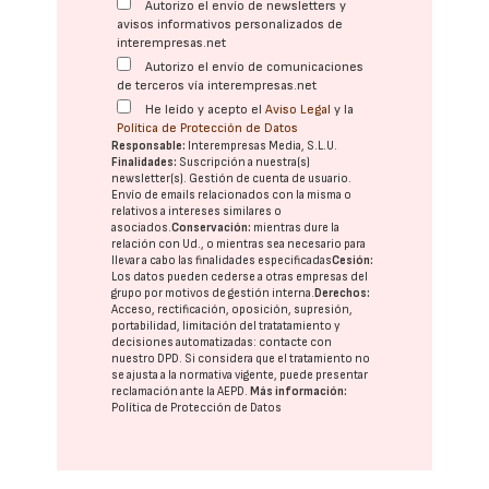
Autorizo el envío de newsletters y
avisos informativos personalizados de
interempresas.net
Autorizo el envío de comunicaciones
de terceros vía interempresas.net
He leído y acepto el
Aviso Legal
y la
Política de Protección de Datos
Responsable:
Interempresas Media, S.L.U.
Finalidades:
Suscripción a nuestra(s)
newsletter(s). Gestión de cuenta de usuario.
Envío de emails relacionados con la misma o
relativos a intereses similares o
asociados.
Conservación:
mientras dure la
relación con Ud., o mientras sea necesario para
llevar a cabo las finalidades especificadas
Cesión:
Los datos pueden cederse a otras
empresas del
grupo
por motivos de gestión interna.
Derechos:
Acceso, rectificación, oposición, supresión,
portabilidad, limitación del tratatamiento y
decisiones automatizadas:
contacte con
nuestro DPD
. Si considera que el tratamiento no
se ajusta a la normativa vigente, puede presentar
reclamación ante la
AEPD
.
Más información:
Política de Protección de Datos