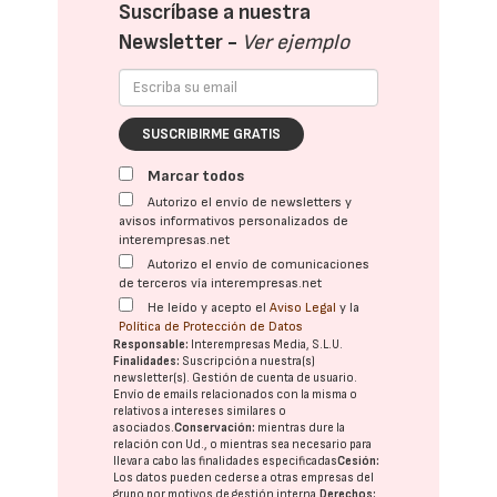
Suscríbase a nuestra
Newsletter -
Ver ejemplo
SUSCRIBIRME GRATIS
Marcar todos
Autorizo el envío de newsletters y
avisos informativos personalizados de
interempresas.net
Autorizo el envío de comunicaciones
de terceros vía interempresas.net
He leído y acepto el
Aviso Legal
y la
Política de Protección de Datos
Responsable:
Interempresas Media, S.L.U.
Finalidades:
Suscripción a nuestra(s)
newsletter(s). Gestión de cuenta de usuario.
Envío de emails relacionados con la misma o
relativos a intereses similares o
asociados.
Conservación:
mientras dure la
relación con Ud., o mientras sea necesario para
llevar a cabo las finalidades especificadas
Cesión:
Los datos pueden cederse a otras
empresas del
grupo
por motivos de gestión interna.
Derechos: