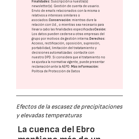
Finalidades:
Suscripción a nuestra(s)
newsletter(s). Gestión de cuenta de usuario.
Envío de emails relacionados con la misma o
relativos a intereses similares o
asociados.
Conservación:
mientras dure la
relación con Ud., o mientras sea necesario para
llevar a cabo las finalidades especificadas
Cesión:
Los datos pueden cederse a otras
empresas del
grupo
por motivos de gestión interna.
Derechos:
Acceso, rectificación, oposición, supresión,
portabilidad, limitación del tratatamiento y
decisiones automatizadas:
contacte con
nuestro DPD
. Si considera que el tratamiento no
se ajusta a la normativa vigente, puede presentar
reclamación ante la
AEPD
.
Más información:
Política de Protección de Datos
Efectos de la escasez de precipitaciones
y elevadas temperaturas
La cuenca del Ebro