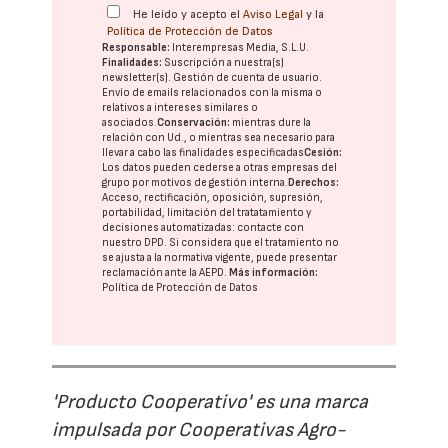
He leído y acepto el
Aviso Legal
y la
Política de Protección de Datos
Responsable:
Interempresas Media, S.L.U.
Finalidades:
Suscripción a nuestra(s)
newsletter(s). Gestión de cuenta de usuario.
Envío de emails relacionados con la misma o
relativos a intereses similares o
asociados.
Conservación:
mientras dure la
relación con Ud., o mientras sea necesario para
llevar a cabo las finalidades especificadas
Cesión:
Los datos pueden cederse a otras
empresas del
grupo
por motivos de gestión interna.
Derechos:
Acceso, rectificación, oposición, supresión,
portabilidad, limitación del tratatamiento y
decisiones automatizadas:
contacte con
nuestro DPD
. Si considera que el tratamiento no
se ajusta a la normativa vigente, puede presentar
reclamación ante la
AEPD
.
Más información:
Política de Protección de Datos
'Producto Cooperativo' es una marca
impulsada por Cooperativas Agro-