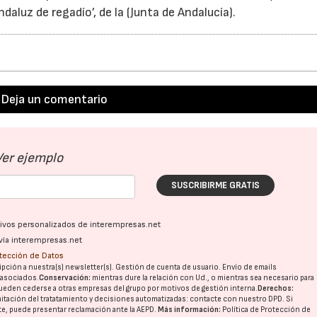
daluz de regadío’, de la (Junta de Andalucía).
Deja un comentario
Ver ejemplo
SUSCRIBIRME GRATIS
ativos personalizados de interempresas.net
vía interempresas.net
otección de Datos
pción a nuestra(s) newsletter(s). Gestión de cuenta de usuario. Envío de emails
o asociados.
Conservación:
mientras dure la relación con Ud., o mientras sea necesario para
ueden cederse a otras
empresas del grupo
por motivos de gestión interna.
Derechos:
imitación del tratatamiento y decisiones automatizadas:
contacte con nuestro DPD
. Si
nte, puede presentar reclamación ante la
AEPD
.
Más información:
Política de Protección de