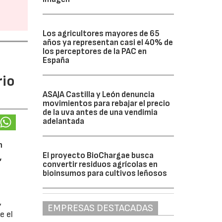
Los agricultores mayores de 65
años ya representan casi el 40% de
los perceptores de la PAC en
España
rio
ASAJA Castilla y León denuncia
movimientos para rebajar el precio
de la uva antes de una vendimia
adelantada
n
El proyecto BioChargae busca
,
convertir residuos agrícolas en
bioinsumos para cultivos leñosos
,
EMPRESAS DESTACADAS
e el