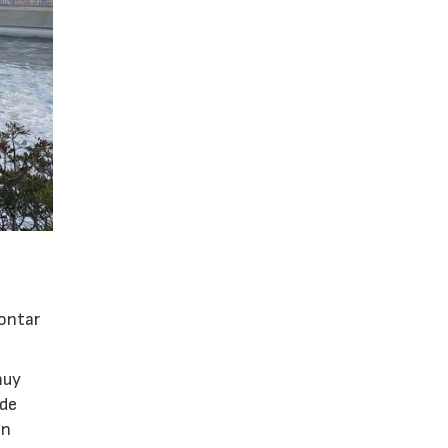
rontar
muy
 de
en