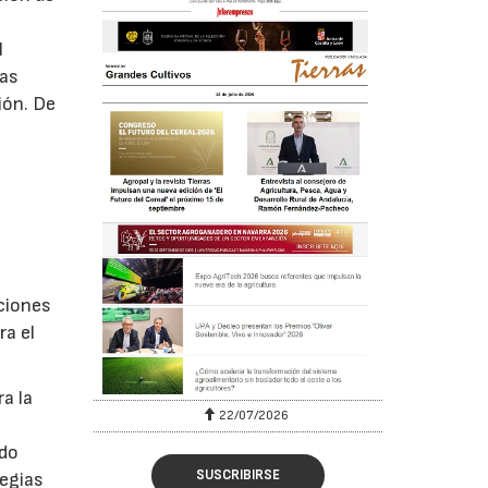
a
l
las
ión. De
ciones
ra el
a la
22/07/2026
ndo
SUSCRIBIRSE
tegias