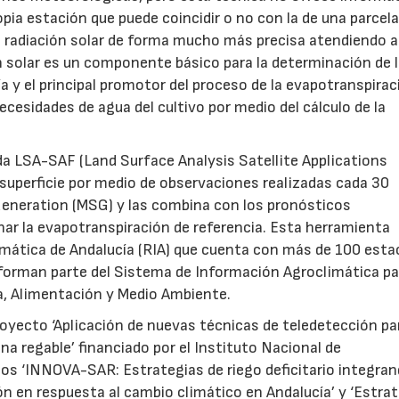
opia estación que puede coincidir o no con la de una parcel
a radiación solar de forma mucho más precisa atendiendo a
n solar es un componente básico para la determinación de 
ía y el principal promotor del proceso de la evapotranspirac
cesidades de agua del cultivo por medio del cálculo de la
da LSA-SAF (Land Surface Analysis Satellite Applications
la superficie por medio de observaciones realizadas cada 30
eneration (MSG) y las combina con los pronósticos
r la evapotranspiración de referencia. Esta herramienta
mática de Andalucía (RIA) que cuenta con más de 100 esta
forman parte del Sistema de Información Agroclimática pa
ra, Alimentación y Medio Ambiente.
royecto ‘Aplicación de nuevas técnicas de teledetección par
22/07/2026
29/07/2026
ona regable’ financiado por el Instituto Nacional de
dios ‘INNOVA-SAR: Estrategias de riego deficitario integra
n en respuesta al cambio climático en Andalucía’ y ‘Estra