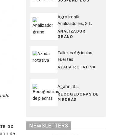
SUSPENDIDOS
Agrotronik
Analizadores, S.L.
ANALIZADOR
GRANO
Talleres Agrícolas
Fuertes
AZADA ROTATIVA
Agarin, S.L.
RECOGEDORAS DE
eando
PIEDRAS
NEWSLETTERS
ra, se
ción de