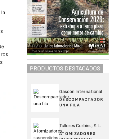
 la
os
de
tros
es
PRODUCTOS DESTACADOS
Gascón International
DESCOMPACTADOR
UNA FILA
Talleres Corbins, S.L.
ATOMIZADORES