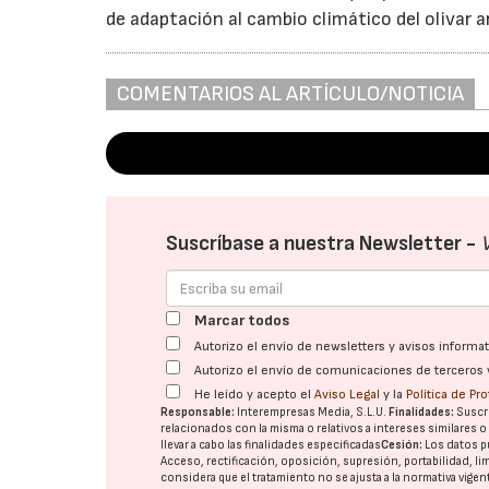
de adaptación al cambio climático del olivar an
COMENTARIOS AL ARTÍCULO/NOTICIA
Suscríbase a nuestra Newsletter -
Marcar todos
Autorizo el envío de newsletters y avisos inform
Autorizo el envío de comunicaciones de terceros 
He leído y acepto el
Aviso Legal
y la
Política de Pr
Responsable:
Interempresas Media, S.L.U.
Finalidades:
Suscri
relacionados con la misma o relativos a intereses similares 
llevar a cabo las finalidades especificadas
Cesión:
Los datos p
Acceso, rectificación, oposición, supresión, portabilidad, l
considera que el tratamiento no se ajusta a la normativa vige