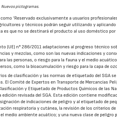
Nuevos pictogramas.
 como ‘Reservado exclusivamente a usuarios profesionales’
ricultores y técnicos podrán seguir utilizando y aplicando 
a es que no se destinará el producto al uso doméstico por 
to (UE) n° 286/2011 adaptaciones al progreso técnico so
ancias y mezclas, como son las nuevas indicaciones y cons
para las personas, o riesgo para la fauna y el medio acuático
rsos, como la bioacumulación y riesgo para la capa de oz
ios de clasificación y las normas de etiquetado del SGA se
s. El Comité de Expertos en Transporte de Mercancías Pel
lasificación y Etiquetado de Productos Químicos de las N
a edición revisada del SGA. Esta edición contiene modifica
 asignación de indicaciones de peligro y al etiquetado de p
ción respiratoria y cutánea, la revisión de los criterios de
a el medio ambiente acuático; y una nueva clase de peligro p