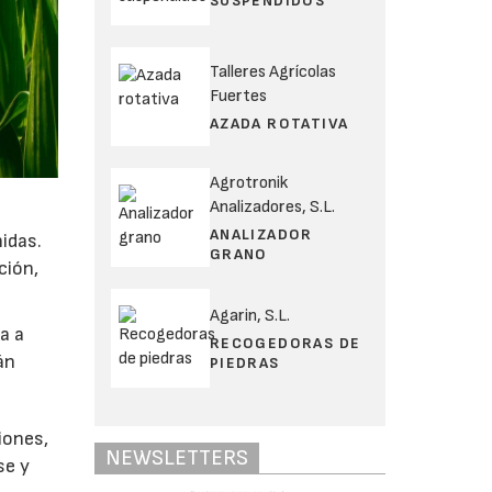
SUSPENDIDOS
Talleres Agrícolas
Fuertes
AZADA ROTATIVA
Agrotronik
Analizadores, S.L.
ANALIZADOR
idas.
GRANO
ción,
Agarin, S.L.
a a
RECOGEDORAS DE
án
PIEDRAS
iones,
NEWSLETTERS
se y