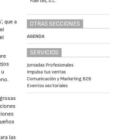
, que a
OTRAS SECCIONES
el
AGENDA
el
SERVICIOS
bre
ejos
Jornadas Profesionales
 u
Impulsa tus ventas
Comunicación y Marketing B2B
ono.
Eventos sectoriales
igrosas
aciones
ciones
equeños
ara las