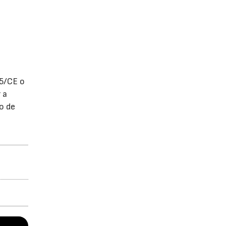
45/CE o
 a
o de