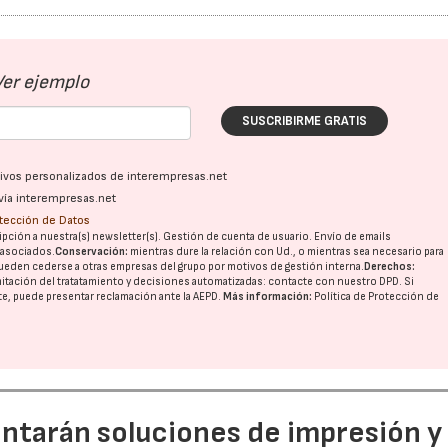
Ver ejemplo
SUSCRIBIRME GRATIS
ativos personalizados de interempresas.net
vía interempresas.net
otección de Datos
pción a nuestra(s) newsletter(s). Gestión de cuenta de usuario. Envío de emails
o asociados.
Conservación:
mientras dure la relación con Ud., o mientras sea necesario para
ueden cederse a otras
empresas del grupo
por motivos de gestión interna.
Derechos:
imitación del tratatamiento y decisiones automatizadas:
contacte con nuestro DPD
. Si
nte, puede presentar reclamación ante la
AEPD
.
Más información:
Política de Protección de
entarán soluciones de impresión y