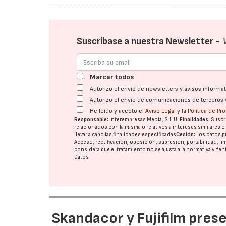
Suscríbase a nuestra Newsletter -
Marcar todos
Autorizo el envío de newsletters y avisos inform
Autorizo el envío de comunicaciones de terceros 
He leído y acepto el
Aviso Legal
y la
Política de Pr
Responsable:
Interempresas Media, S.L.U.
Finalidades:
Suscri
relacionados con la misma o relativos a intereses similares 
llevar a cabo las finalidades especificadas
Cesión:
Los datos p
Acceso, rectificación, oposición, supresión, portabilidad, l
considera que el tratamiento no se ajusta a la normativa vige
Datos
Skandacor y Fujifilm pres