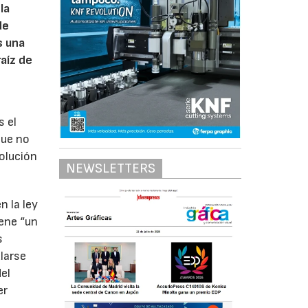
la
de
s una
raíz de
s el
que no
solución
NEWSLETTERS
n la ley
iene “un
s
ularse
el
er