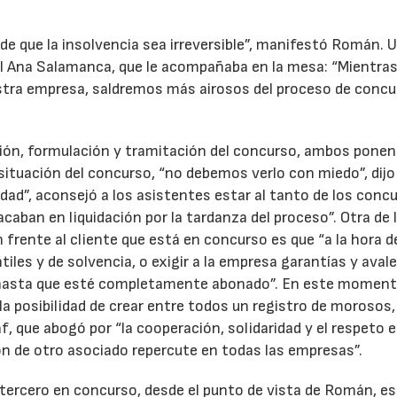
 de que la insolvencia sea irreversible”, manifestó Román. 
ntil Ana Salamanca, que le acompañaba en la mesa: “Mientra
stra empresa, saldremos más airosos del proceso de concu
ación, formulación y tramitación del concurso, ambos pone
a situación del concurso, “no debemos verlo con miedo”, dijo
ad”, aconsejó a los asistentes estar al tanto de los conc
caban en liquidación por la tardanza del proceso”. Otra de 
frente al cliente que está en concurso es que “a la hora d
iles y de solvencia, o exigir a la empresa garantías y avale
o hasta que esté completamente abonado”. En este moment
la posibilidad de crear entre todos un registro de morosos,
f, que abogó por “la cooperación, solidaridad y el respeto 
ción de otro asociado repercute en todas las empresas”.
l tercero en concurso, desde el punto de vista de Román, es