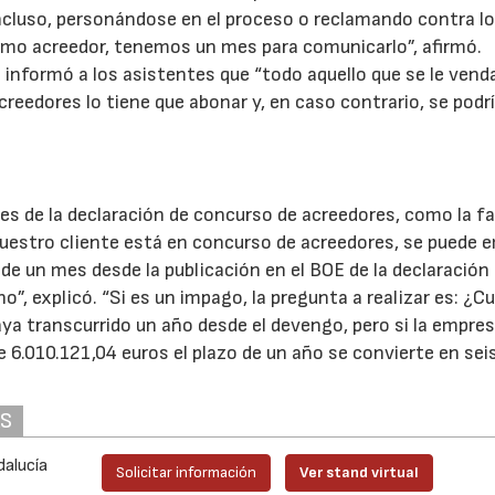
incluso, personándose en el proceso o reclamando contra l
omo acreedor, tenemos un mes para comunicarlo”, afirmó.
 informó a los asistentes que “todo aquello que se le vend
eedores lo tiene que abonar y, en caso contrario, se podrí
es de la declaración de concurso de acreedores, como la f
i nuestro cliente está en concurso de acreedores, se puede e
 de un mes desde la publicación en el BOE de la declaración 
”, explicó. “Si es un impago, la pregunta a realizar es: ¿
ya transcurrido un año desde el devengo, pero si la empres
e 6.010.121,04 euros el plazo de un año se convierte en sei
AS
dalucía
Solicitar información
Ver stand virtual