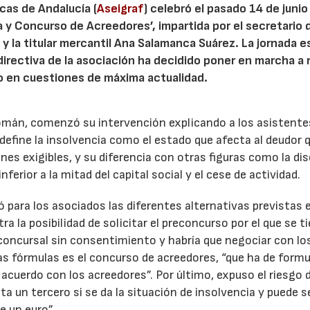
cas de Andalucía (
Aseigraf
) celebró el pasado 14 de junio 
 y Concurso de Acreedores’, impartida por el secretario 
 la titular mercantil Ana Salamanca Suárez. La jornada e
directiva de la asociación ha decidido poner en marcha a 
nto en cuestiones de máxima actualidad.
Román, comenzó su intervención explicando a los asistente
 define la insolvencia como el estado que afecta al deudor 
es exigibles, y su diferencia con otras figuras como la di
ferior a la mitad del capital social y el cese de actividad.
ara los asociados las diferentes alternativas previstas e
ra la posibilidad de solicitar el preconcurso por el que se t
 concursal sin consentimiento y habría que negociar con lo
las fórmulas es el concurso de acreedores, “que ha de form
cuerdo con los acreedores”. Por último, expuso el riesgo d
ta un tercero si se da la situación de insolvencia y puede s
e un euro”.