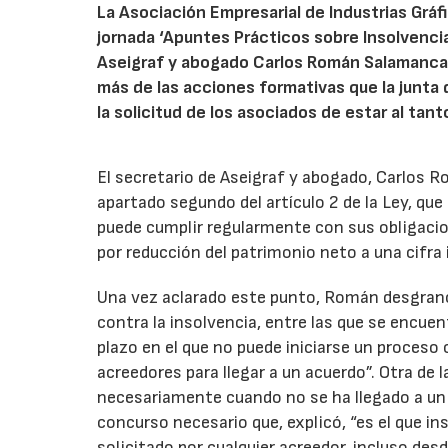
La Asociación Empresarial de Industrias Gráfi
jornada ‘Apuntes Prácticos sobre Insolvencia
Aseigraf y abogado Carlos Román Salamanca y
más de las acciones formativas que la junta 
la solicitud de los asociados de estar al ta
El secretario de Aseigraf y abogado, Carlos 
apartado segundo del artículo 2 de la Ley, que
puede cumplir regularmente con sus obligacion
por reducción del patrimonio neto a una cifra in
Una vez aclarado este punto, Román desgranó p
contra la insolvencia, entre las que se encuent
plazo en el que no puede iniciarse un proceso
acreedores para llegar a un acuerdo”. Otra de 
necesariamente cuando no se ha llegado a un a
concurso necesario que, explicó, “es el que ins
solicitado por cualquier acreedor, incluso desd