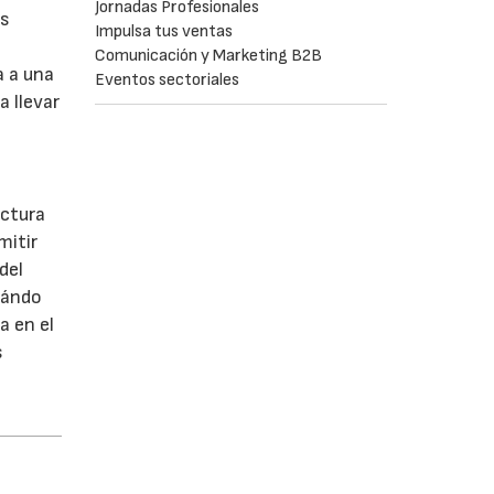
Jornadas Profesionales
os
Impulsa tus ventas
Comunicación y Marketing B2B
a a una
Eventos sectoriales
a llevar
actura
mitir
del
Cuándo
a en el
s