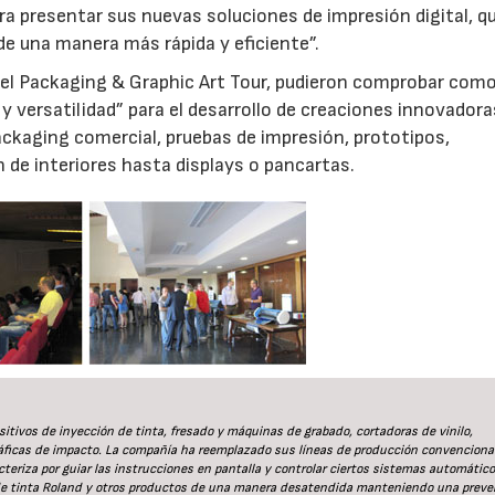
ara presentar sus nuevas soluciones de impresión digital, q
e una manera más rápida y eficiente”.
 del Packaging & Graphic Art Tour, pudieron comprobar como
 y versatilidad” para el desarrollo de creaciones innovador
ackaging comercial, pruebas de impresión, prototipos,
n de interiores hasta displays o pancartas.
itivos de inyección de tinta, fresado y máquinas de grabado, cortadoras de vinilo,
ráficas de impacto. La compañía ha reemplazado sus líneas de producción convenciona
acteriza por guiar las instrucciones en pantalla y controlar ciertos sistemas automátic
 de tinta Roland y otros productos de una manera desatendida manteniendo una preve