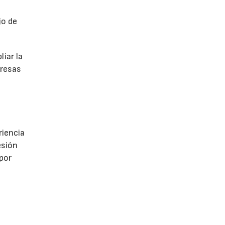
jo de
iar la
presas
riencia
esión
 por