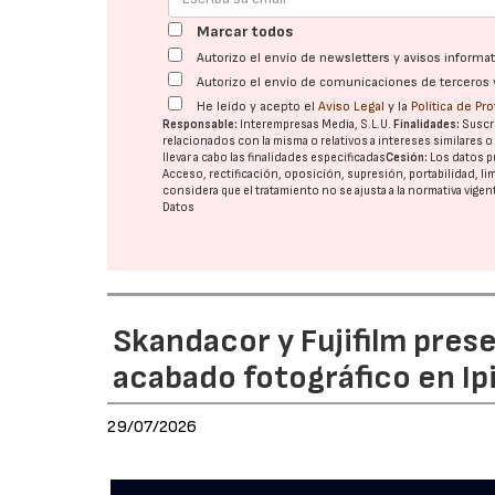
Marcar todos
Autorizo el envío de newsletters y avisos inform
Autorizo el envío de comunicaciones de terceros 
He leído y acepto el
Aviso Legal
y la
Política de Pr
Responsable:
Interempresas Media, S.L.U.
Finalidades:
Suscri
relacionados con la misma o relativos a intereses similares 
llevar a cabo las finalidades especificadas
Cesión:
Los datos p
Acceso, rectificación, oposición, supresión, portabilidad, l
considera que el tratamiento no se ajusta a la normativa vige
Datos
Skandacor y Fujifilm pres
acabado fotográfico en Ip
29/07/2026