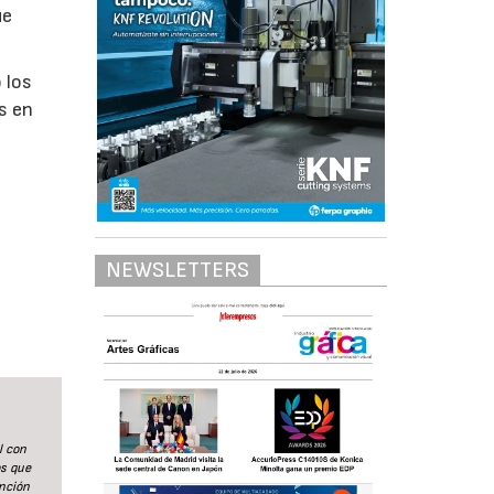
ue
 los
as en
NEWSLETTERS
l con
os que
nción