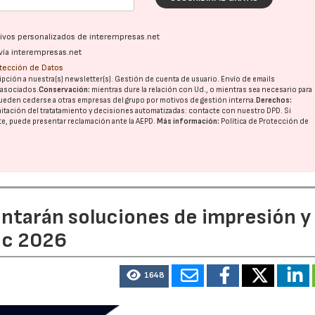
ativos personalizados de interempresas.net
vía interempresas.net
otección de Datos
pción a nuestra(s) newsletter(s). Gestión de cuenta de usuario. Envío de emails
o asociados.
Conservación:
mientras dure la relación con Ud., o mientras sea necesario para
ueden cederse a otras
empresas del grupo
por motivos de gestión interna.
Derechos:
imitación del tratatamiento y decisiones automatizadas:
contacte con nuestro DPD
. Si
nte, puede presentar reclamación ante la
AEPD
.
Más información:
Política de Protección de
entarán soluciones de impresión y
ic 2026
1648