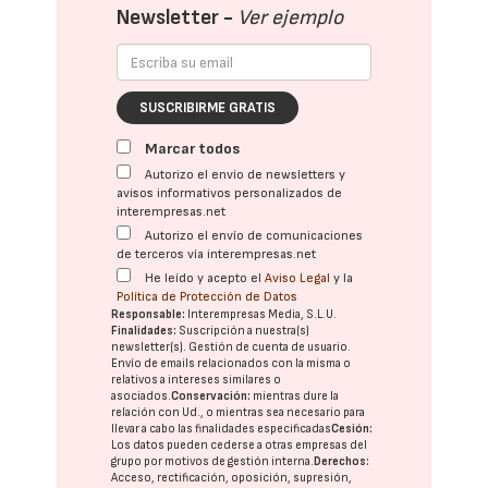
Newsletter -
Ver ejemplo
SUSCRIBIRME GRATIS
Marcar todos
Autorizo el envío de newsletters y
avisos informativos personalizados de
interempresas.net
Autorizo el envío de comunicaciones
de terceros vía interempresas.net
He leído y acepto el
Aviso Legal
y la
Política de Protección de Datos
Responsable:
Interempresas Media, S.L.U.
Finalidades:
Suscripción a nuestra(s)
newsletter(s). Gestión de cuenta de usuario.
Envío de emails relacionados con la misma o
relativos a intereses similares o
asociados.
Conservación:
mientras dure la
relación con Ud., o mientras sea necesario para
llevar a cabo las finalidades especificadas
Cesión:
Los datos pueden cederse a otras
empresas del
grupo
por motivos de gestión interna.
Derechos:
Acceso, rectificación, oposición, supresión,