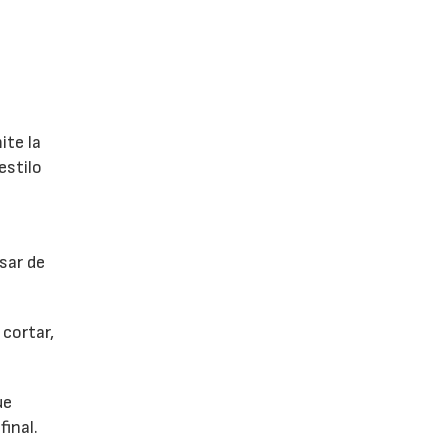
ite la
estilo
sar de
cortar,
ue
final.