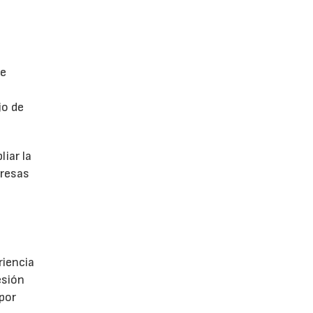
de
jo de
iar la
presas
riencia
esión
 por