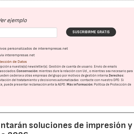
Ver ejemplo
SUSCRIBIRME GRATIS
ativos personalizados de interempresas.net
vía interempresas.net
otección de Datos
pción a nuestra(s) newsletter(s). Gestión de cuenta de usuario. Envío de emails
o asociados.
Conservación:
mientras dure la relación con Ud., o mientras sea necesario para
ueden cederse a otras
empresas del grupo
por motivos de gestión interna.
Derechos:
imitación del tratatamiento y decisiones automatizadas:
contacte con nuestro DPD
. Si
nte, puede presentar reclamación ante la
AEPD
.
Más información:
Política de Protección de
entarán soluciones de impresión y