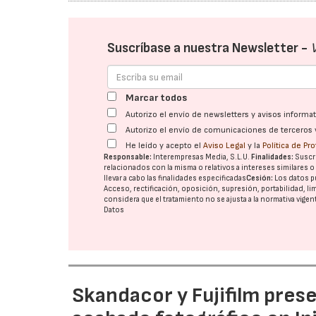
Suscríbase a nuestra Newsletter -
Marcar todos
Autorizo el envío de newsletters y avisos inform
Autorizo el envío de comunicaciones de terceros 
He leído y acepto el
Aviso Legal
y la
Política de Pr
Responsable:
Interempresas Media, S.L.U.
Finalidades:
Suscri
relacionados con la misma o relativos a intereses similares 
llevar a cabo las finalidades especificadas
Cesión:
Los datos p
Acceso, rectificación, oposición, supresión, portabilidad, l
considera que el tratamiento no se ajusta a la normativa vige
Datos
Skandacor y Fujifilm pres