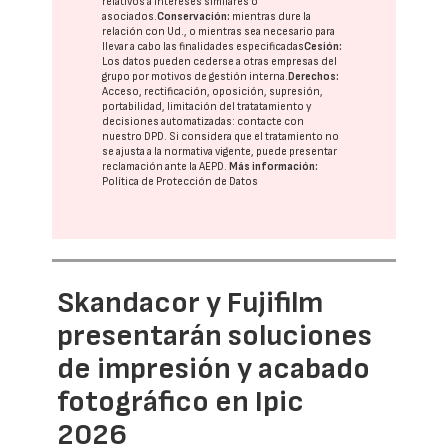
relativos a intereses similares o
asociados.
Conservación:
mientras dure la
relación con Ud., o mientras sea necesario para
llevar a cabo las finalidades especificadas
Cesión:
Los datos pueden cederse a otras
empresas del
grupo
por motivos de gestión interna.
Derechos:
Acceso, rectificación, oposición, supresión,
portabilidad, limitación del tratatamiento y
decisiones automatizadas:
contacte con
nuestro DPD
. Si considera que el tratamiento no
se ajusta a la normativa vigente, puede presentar
reclamación ante la
AEPD
.
Más información:
Política de Protección de Datos
Skandacor y Fujifilm
presentarán soluciones
de impresión y acabado
fotográfico en Ipic
2026