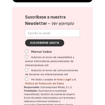
Suscríbase a nuestra
Newsletter -
Ver ejemplo
SUSCRIBIRME GRATIS
Marcar todos
Autorizo el envío de newsletters y
avisos informativos personalizados de
interempresas.net
Autorizo el envío de comunicaciones
de terceros vía interempresas.net
He leído y acepto el
Aviso Legal
y la
Política de Protección de Datos
Responsable:
Interempresas Media, S.L.U.
Finalidades:
Suscripción a nuestra(s)
newsletter(s). Gestión de cuenta de usuario.
Envío de emails relacionados con la misma o
relativos a intereses similares o
asociados.
Conservación:
mientras dure la