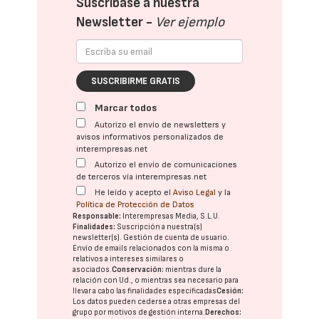
Suscríbase a nuestra
Newsletter -
Ver ejemplo
SUSCRIBIRME GRATIS
Marcar todos
Autorizo el envío de newsletters y
avisos informativos personalizados de
interempresas.net
Autorizo el envío de comunicaciones
de terceros vía interempresas.net
He leído y acepto el
Aviso Legal
y la
Política de Protección de Datos
Responsable:
Interempresas Media, S.L.U.
Finalidades:
Suscripción a nuestra(s)
newsletter(s). Gestión de cuenta de usuario.
Envío de emails relacionados con la misma o
relativos a intereses similares o
asociados.
Conservación:
mientras dure la
relación con Ud., o mientras sea necesario para
llevar a cabo las finalidades especificadas
Cesión:
Los datos pueden cederse a otras
empresas del
grupo
por motivos de gestión interna.
Derechos: