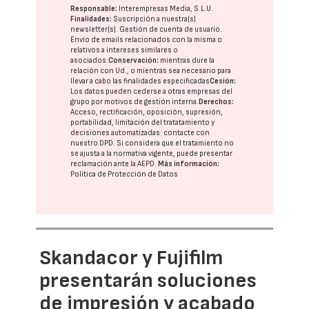
Responsable:
Interempresas Media, S.L.U.
Finalidades:
Suscripción a nuestra(s)
newsletter(s). Gestión de cuenta de usuario.
Envío de emails relacionados con la misma o
relativos a intereses similares o
asociados.
Conservación:
mientras dure la
relación con Ud., o mientras sea necesario para
llevar a cabo las finalidades especificadas
Cesión:
Los datos pueden cederse a otras
empresas del
grupo
por motivos de gestión interna.
Derechos:
Acceso, rectificación, oposición, supresión,
portabilidad, limitación del tratatamiento y
decisiones automatizadas:
contacte con
nuestro DPD
. Si considera que el tratamiento no
se ajusta a la normativa vigente, puede presentar
reclamación ante la
AEPD
.
Más información:
Política de Protección de Datos
Skandacor y Fujifilm
presentarán soluciones
de impresión y acabado