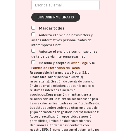
SUSCRIBIRME GRATIS
Marcar todos
Autorizo el envío de newsletters y
avisos informativos personalizados de
interempresas.net
Autorizo el envío de comunicaciones
de terceros vía interempresas.net
He leído y acepto el
Aviso Legal
y la
Política de Protección de Datos
Responsable:
Interempresas Media, S.L.U.
Finalidades:
Suscripción a nuestra(s)
newsletter(s). Gestión de cuenta de usuario.
Envío de emails relacionados con la misma o
relativos a intereses similares o
asociados.
Conservación:
mientras dure la
relación con Ud., o mientras sea necesario para
llevar a cabo las finalidades especificadas
Cesión:
Los datos pueden cederse a otras
empresas del
grupo
por motivos de gestión interna.
Derechos:
Acceso, rectificación, oposición, supresión,
portabilidad, limitación del tratatamiento y
decisiones automatizadas:
contacte con
nuestro DPD
. Si considera que el tratamiento no