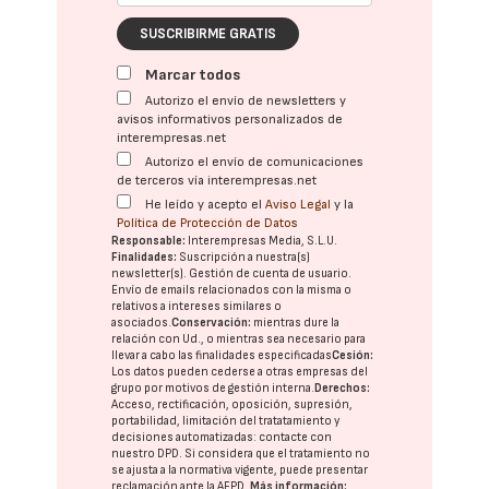
SUSCRIBIRME GRATIS
Marcar todos
Autorizo el envío de newsletters y
avisos informativos personalizados de
interempresas.net
Autorizo el envío de comunicaciones
de terceros vía interempresas.net
He leído y acepto el
Aviso Legal
y la
Política de Protección de Datos
Responsable:
Interempresas Media, S.L.U.
Finalidades:
Suscripción a nuestra(s)
newsletter(s). Gestión de cuenta de usuario.
Envío de emails relacionados con la misma o
relativos a intereses similares o
asociados.
Conservación:
mientras dure la
relación con Ud., o mientras sea necesario para
llevar a cabo las finalidades especificadas
Cesión:
Los datos pueden cederse a otras
empresas del
grupo
por motivos de gestión interna.
Derechos:
Acceso, rectificación, oposición, supresión,
portabilidad, limitación del tratatamiento y
decisiones automatizadas:
contacte con
nuestro DPD
. Si considera que el tratamiento no
se ajusta a la normativa vigente, puede presentar
reclamación ante la
AEPD
.
Más información: