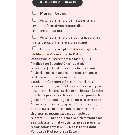
SUSCRIBIRME GRATIS
Marcar todos
Autorizo el envío de newsletters y
avisos informativos personalizados de
interempresas.net
Autorizo el envío de comunicaciones
de terceros vía interempresas.net
He leído y acepto el
Aviso Legal
y la
Política de Protección de Datos
Responsable:
Interempresas Media, S.L.U.
Finalidades:
Suscripción a nuestra(s)
newsletter(s). Gestión de cuenta de usuario.
Envío de emails relacionados con la misma o
relativos a intereses similares o
asociados.
Conservación:
mientras dure la
relación con Ud., o mientras sea necesario para
llevar a cabo las finalidades especificadas
Cesión:
Los datos pueden cederse a otras
empresas del
grupo
por motivos de gestión interna.
Derechos:
Acceso, rectificación, oposición, supresión,
portabilidad, limitación del tratatamiento y
decisiones automatizadas:
contacte con
nuestro DPD
. Si considera que el tratamiento no
se ajusta a la normativa vigente, puede presentar
reclamación ante la
AEPD
.
Más información:
Política de Protección de Datos