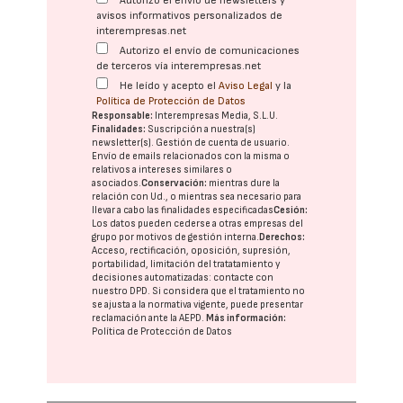
Autorizo el envío de newsletters y
avisos informativos personalizados de
interempresas.net
Autorizo el envío de comunicaciones
de terceros vía interempresas.net
He leído y acepto el
Aviso Legal
y la
Política de Protección de Datos
Responsable:
Interempresas Media, S.L.U.
Finalidades:
Suscripción a nuestra(s)
newsletter(s). Gestión de cuenta de usuario.
Envío de emails relacionados con la misma o
relativos a intereses similares o
asociados.
Conservación:
mientras dure la
relación con Ud., o mientras sea necesario para
llevar a cabo las finalidades especificadas
Cesión:
Los datos pueden cederse a otras
empresas del
grupo
por motivos de gestión interna.
Derechos:
Acceso, rectificación, oposición, supresión,
portabilidad, limitación del tratatamiento y
decisiones automatizadas:
contacte con
nuestro DPD
. Si considera que el tratamiento no
se ajusta a la normativa vigente, puede presentar
reclamación ante la
AEPD
.
Más información:
Política de Protección de Datos