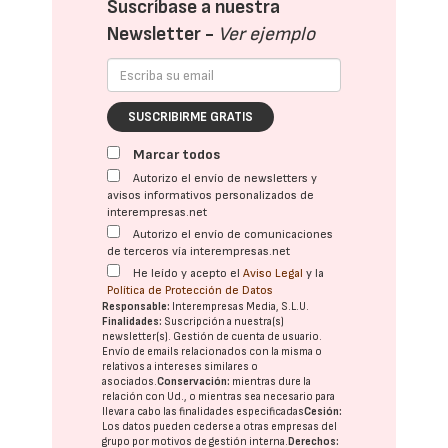
Suscríbase a nuestra
Newsletter -
Ver ejemplo
SUSCRIBIRME GRATIS
Marcar todos
Autorizo el envío de newsletters y
avisos informativos personalizados de
interempresas.net
Autorizo el envío de comunicaciones
de terceros vía interempresas.net
He leído y acepto el
Aviso Legal
y la
Política de Protección de Datos
Responsable:
Interempresas Media, S.L.U.
Finalidades:
Suscripción a nuestra(s)
newsletter(s). Gestión de cuenta de usuario.
Envío de emails relacionados con la misma o
relativos a intereses similares o
asociados.
Conservación:
mientras dure la
relación con Ud., o mientras sea necesario para
llevar a cabo las finalidades especificadas
Cesión:
Los datos pueden cederse a otras
empresas del
grupo
por motivos de gestión interna.
Derechos: