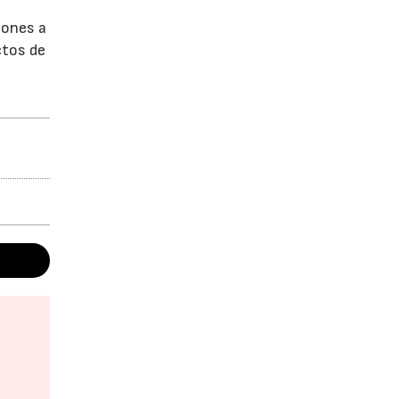
iones a
ctos de