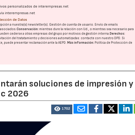
ativos personalizados de interempresas.net
vía interempresas.net
otección de Datos
pción a nuestra(s) newsletter(s). Gestión de cuenta de usuario. Envío de emails
o asociados.
Conservación:
mientras dure la relación con Ud., o mientras sea necesario para
ueden cederse a otras
empresas del grupo
por motivos de gestión interna.
Derechos:
imitación del tratatamiento y decisiones automatizadas:
contacte con nuestro DPD
. Si
nte, puede presentar reclamación ante la
AEPD
.
Más información:
Política de Protección de
entarán soluciones de impresión y
ic 2026
1702