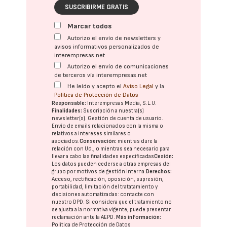
SUSCRIBIRME GRATIS
Marcar todos
Autorizo el envío de newsletters y
avisos informativos personalizados de
interempresas.net
Autorizo el envío de comunicaciones
de terceros vía interempresas.net
He leído y acepto el
Aviso Legal
y la
Política de Protección de Datos
Responsable:
Interempresas Media, S.L.U.
Finalidades:
Suscripción a nuestra(s)
newsletter(s). Gestión de cuenta de usuario.
Envío de emails relacionados con la misma o
relativos a intereses similares o
asociados.
Conservación:
mientras dure la
relación con Ud., o mientras sea necesario para
llevar a cabo las finalidades especificadas
Cesión:
Los datos pueden cederse a otras
empresas del
grupo
por motivos de gestión interna.
Derechos:
Acceso, rectificación, oposición, supresión,
portabilidad, limitación del tratatamiento y
decisiones automatizadas:
contacte con
nuestro DPD
. Si considera que el tratamiento no
se ajusta a la normativa vigente, puede presentar
reclamación ante la
AEPD
.
Más información:
Política de Protección de Datos