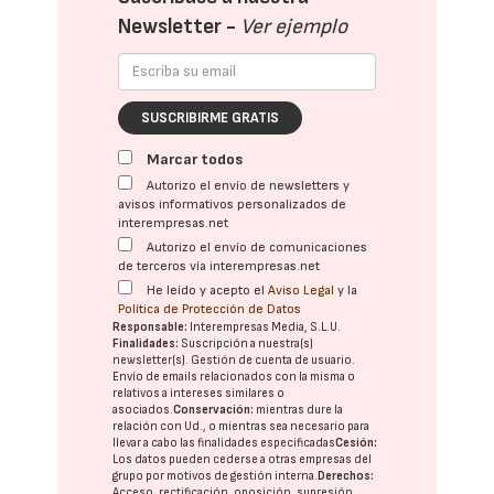
Newsletter -
Ver ejemplo
SUSCRIBIRME GRATIS
Marcar todos
Autorizo el envío de newsletters y
avisos informativos personalizados de
interempresas.net
Autorizo el envío de comunicaciones
de terceros vía interempresas.net
He leído y acepto el
Aviso Legal
y la
Política de Protección de Datos
Responsable:
Interempresas Media, S.L.U.
Finalidades:
Suscripción a nuestra(s)
newsletter(s). Gestión de cuenta de usuario.
Envío de emails relacionados con la misma o
relativos a intereses similares o
asociados.
Conservación:
mientras dure la
relación con Ud., o mientras sea necesario para
llevar a cabo las finalidades especificadas
Cesión:
Los datos pueden cederse a otras
empresas del
grupo
por motivos de gestión interna.
Derechos:
Acceso, rectificación, oposición, supresión,