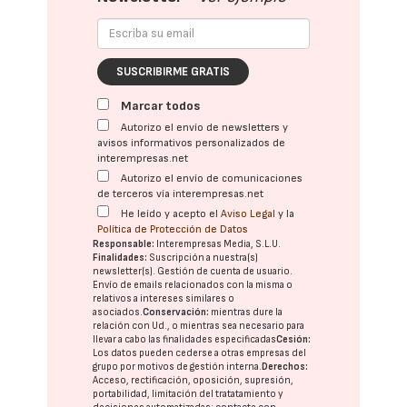
SUSCRIBIRME GRATIS
Marcar todos
Autorizo el envío de newsletters y
avisos informativos personalizados de
interempresas.net
Autorizo el envío de comunicaciones
de terceros vía interempresas.net
He leído y acepto el
Aviso Legal
y la
Política de Protección de Datos
Responsable:
Interempresas Media, S.L.U.
Finalidades:
Suscripción a nuestra(s)
newsletter(s). Gestión de cuenta de usuario.
Envío de emails relacionados con la misma o
relativos a intereses similares o
asociados.
Conservación:
mientras dure la
relación con Ud., o mientras sea necesario para
llevar a cabo las finalidades especificadas
Cesión:
Los datos pueden cederse a otras
empresas del
grupo
por motivos de gestión interna.
Derechos:
Acceso, rectificación, oposición, supresión,
portabilidad, limitación del tratatamiento y