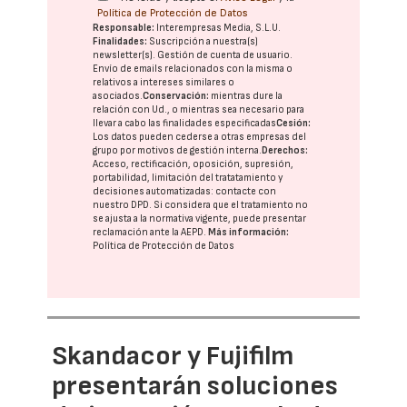
Política de Protección de Datos
Responsable:
Interempresas Media, S.L.U.
Finalidades:
Suscripción a nuestra(s)
newsletter(s). Gestión de cuenta de usuario.
Envío de emails relacionados con la misma o
relativos a intereses similares o
asociados.
Conservación:
mientras dure la
relación con Ud., o mientras sea necesario para
llevar a cabo las finalidades especificadas
Cesión:
Los datos pueden cederse a otras
empresas del
grupo
por motivos de gestión interna.
Derechos:
Acceso, rectificación, oposición, supresión,
portabilidad, limitación del tratatamiento y
decisiones automatizadas:
contacte con
nuestro DPD
. Si considera que el tratamiento no
se ajusta a la normativa vigente, puede presentar
reclamación ante la
AEPD
.
Más información:
Política de Protección de Datos
Skandacor y Fujifilm
presentarán soluciones