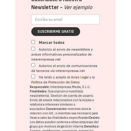
Newsletter -
Ver ejemplo
SUSCRIBIRME GRATIS
Marcar todos
Autorizo el envío de newsletters y
avisos informativos personalizados de
interempresas.net
Autorizo el envío de comunicaciones
de terceros vía interempresas.net
He leído y acepto el
Aviso Legal
y la
Política de Protección de Datos
Responsable:
Interempresas Media, S.L.U.
Finalidades:
Suscripción a nuestra(s)
newsletter(s). Gestión de cuenta de usuario.
Envío de emails relacionados con la misma o
relativos a intereses similares o
asociados.
Conservación:
mientras dure la
relación con Ud., o mientras sea necesario para
llevar a cabo las finalidades especificadas
Cesión:
Los datos pueden cederse a otras
empresas del
grupo
por motivos de gestión interna.
Derechos:
Acceso, rectificación, oposición, supresión,