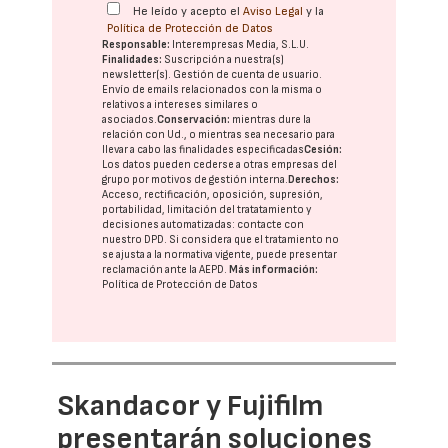
He leído y acepto el
Aviso Legal
y la
Política de Protección de Datos
Responsable:
Interempresas Media, S.L.U.
Finalidades:
Suscripción a nuestra(s)
newsletter(s). Gestión de cuenta de usuario.
Envío de emails relacionados con la misma o
relativos a intereses similares o
asociados.
Conservación:
mientras dure la
relación con Ud., o mientras sea necesario para
llevar a cabo las finalidades especificadas
Cesión:
Los datos pueden cederse a otras
empresas del
grupo
por motivos de gestión interna.
Derechos:
Acceso, rectificación, oposición, supresión,
portabilidad, limitación del tratatamiento y
decisiones automatizadas:
contacte con
nuestro DPD
. Si considera que el tratamiento no
se ajusta a la normativa vigente, puede presentar
reclamación ante la
AEPD
.
Más información:
Política de Protección de Datos
Skandacor y Fujifilm
presentarán soluciones