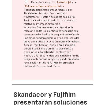
He leído y acepto el
Aviso Legal
y la
Política de Protección de Datos
Responsable:
Interempresas Media, S.L.U.
Finalidades:
Suscripción a nuestra(s)
newsletter(s). Gestión de cuenta de usuario.
Envío de emails relacionados con la misma o
relativos a intereses similares o
asociados.
Conservación:
mientras dure la
relación con Ud., o mientras sea necesario para
llevar a cabo las finalidades especificadas
Cesión:
Los datos pueden cederse a otras
empresas del
grupo
por motivos de gestión interna.
Derechos:
Acceso, rectificación, oposición, supresión,
portabilidad, limitación del tratatamiento y
decisiones automatizadas:
contacte con
nuestro DPD
. Si considera que el tratamiento no
se ajusta a la normativa vigente, puede presentar
reclamación ante la
AEPD
.
Más información:
Política de Protección de Datos
Skandacor y Fujifilm
presentarán soluciones