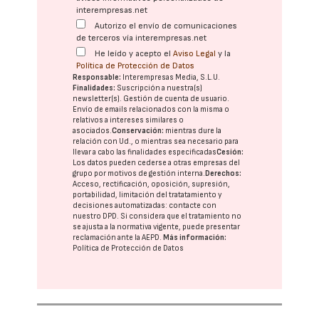
interempresas.net
Autorizo el envío de comunicaciones
de terceros vía interempresas.net
He leído y acepto el
Aviso Legal
y la
Política de Protección de Datos
Responsable:
Interempresas Media, S.L.U.
Finalidades:
Suscripción a nuestra(s)
newsletter(s). Gestión de cuenta de usuario.
Envío de emails relacionados con la misma o
relativos a intereses similares o
asociados.
Conservación:
mientras dure la
relación con Ud., o mientras sea necesario para
llevar a cabo las finalidades especificadas
Cesión:
Los datos pueden cederse a otras
empresas del
grupo
por motivos de gestión interna.
Derechos:
Acceso, rectificación, oposición, supresión,
portabilidad, limitación del tratatamiento y
decisiones automatizadas:
contacte con
nuestro DPD
. Si considera que el tratamiento no
se ajusta a la normativa vigente, puede presentar
reclamación ante la
AEPD
.
Más información:
Política de Protección de Datos