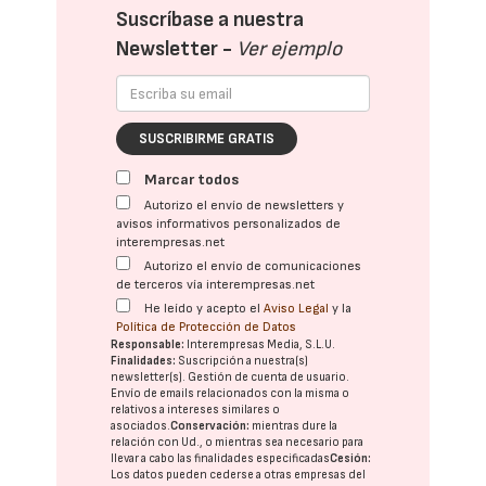
Suscríbase a nuestra
Newsletter -
Ver ejemplo
SUSCRIBIRME GRATIS
Marcar todos
Autorizo el envío de newsletters y
avisos informativos personalizados de
interempresas.net
Autorizo el envío de comunicaciones
de terceros vía interempresas.net
He leído y acepto el
Aviso Legal
y la
Política de Protección de Datos
Responsable:
Interempresas Media, S.L.U.
Finalidades:
Suscripción a nuestra(s)
newsletter(s). Gestión de cuenta de usuario.
Envío de emails relacionados con la misma o
relativos a intereses similares o
asociados.
Conservación:
mientras dure la
relación con Ud., o mientras sea necesario para
llevar a cabo las finalidades especificadas
Cesión:
Los datos pueden cederse a otras
empresas del