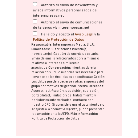
Autorizo el envío de newsletters y
avisos informativos personalizados de
interempresas.net
Autorizo el envío de comunicaciones
de terceros vía interempresas.net
He leído y acepto el
Aviso Legal
y la
Política de Protección de Datos
Responsable:
Interempresas Media, S.L.U.
Finalidades:
Suscripción a nuestra(s)
newsletter(s). Gestión de cuenta de usuario.
Envío de emails relacionados con la misma o
relativos a intereses similares o
asociados.
Conservación:
mientras dure la
relación con Ud., o mientras sea necesario para
llevar a cabo las finalidades especificadas
Cesión:
Los datos pueden cederse a otras
empresas del
grupo
por motivos de gestión interna.
Derechos:
Acceso, rectificación, oposición, supresión,
portabilidad, limitación del tratatamiento y
decisiones automatizadas:
contacte con
nuestro DPD
. Si considera que el tratamiento no
se ajusta a la normativa vigente, puede presentar
reclamación ante la
AEPD
.
Más información:
Política de Protección de Datos