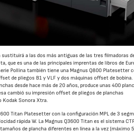
sustituirá a las dos más antiguas de las tres filmadoras d
, que es una de las principales imprentas de libros de Eur
22/07/2026
29/07/2026
merie Pollina también tiene una Magnus Q800 Platesetter 
set de pliegos B1 y VLF y dos máquinas offset de bobina.
lanchas desde hace más de 20 años, produce unas 400 plan
presa cambió su impresión offset de pliegos de planchas
o Kodak Sonora Xtra.
3600 Titan Platesetter con la configuración MPL de 3 seg
velocidad rápida W. La Magnus Q3600 Titan es el sistema CT
 tamaños de plancha diferentes en línea a la vez (máximo 5