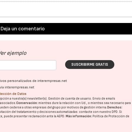
Deja un comentario
Ver ejemplo
SUSCRIBIRME GRATIS
ativos personalizados de interempresas.net
vía interempresas.net
otección de Datos
pción a nuestra(s) newsletter(s). Gestión de cuenta de usuario. Envío de emails
o asociados.
Conservación:
mientras dure la relación con Ud., o mientras sea necesario para
ueden cederse a otras
empresas del grupo
por motivos de gestión interna.
Derechos:
imitación del tratatamiento y decisiones automatizadas:
contacte con nuestro DPD
. Si
nte, puede presentar reclamación ante la
AEPD
.
Más información:
Política de Protección de