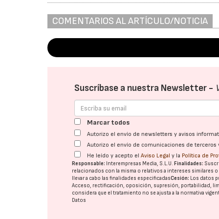
COMENTARIOS AL ARTÍCULO/NOTICIA
Suscríbase a nuestra Newsletter -
Marcar todos
Autorizo el envío de newsletters y avisos inform
Autorizo el envío de comunicaciones de terceros 
He leído y acepto el
Aviso Legal
y la
Política de Pr
Responsable:
Interempresas Media, S.L.U.
Finalidades:
Suscri
relacionados con la misma o relativos a intereses similares 
llevar a cabo las finalidades especificadas
Cesión:
Los datos p
Acceso, rectificación, oposición, supresión, portabilidad, l
considera que el tratamiento no se ajusta a la normativa vige
Datos