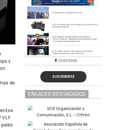
e
opa y
22/07/2026
con
SUSCRIBIRSE
chas de
ENLACES DESTACADOS
mentos
P VLF
 palés