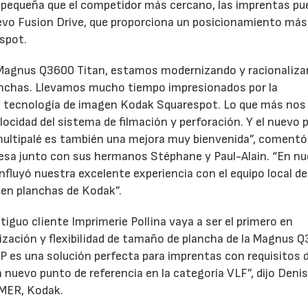
s pequeña que el competidor más cercano, las imprentas p
uevo Fusion Drive, que proporciona un posicionamiento más
spot.
as Magnus Q3600 Titan, estamos modernizando y racionaliz
anchas. Llevamos mucho tiempo impresionados por la
e la tecnología de imagen Kodak Squarespot. Lo que más nos
locidad del sistema de filmación y perforación. Y el nuevo
r multipalé es también una mejora muy bienvenida”, comentó
presa junto con sus hermanos Stéphane y Paul-Alain. “En n
fluyó nuestra excelente experiencia con el equipo local de
 en planchas de Kodak”.
guo cliente Imprimerie Pollina vaya a ser el primero en
tización y flexibilidad de tamaño de plancha de la Magnus 
P es una solución perfecta para imprentas con requisitos 
nuevo punto de referencia en la categoría VLF”, dijo Deni
AMER, Kodak.