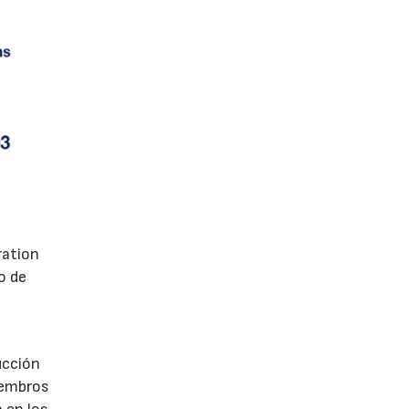
ration
o de
ucción
iembros