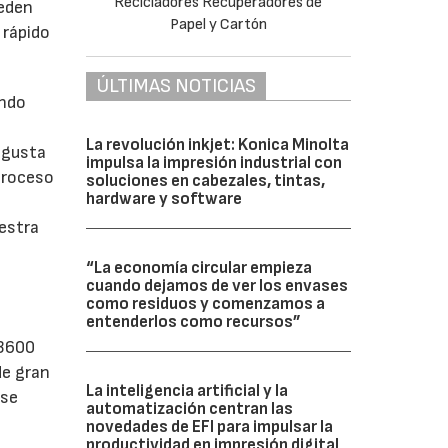
ueden
 rápido
ÚLTIMAS NOTICIAS
ando
La revolución inkjet: Konica Minolta
 gusta
impulsa la impresión industrial con
 proceso
soluciones en cabezales, tintas,
hardware y software
uestra
“La economía circular empieza
cuando dejamos de ver los envases
como residuos y comenzamos a
entenderlos como recursos”
Q3600
de gran
La inteligencia artificial y la
sse
automatización centran las
novedades de EFI para impulsar la
productividad en impresión digital