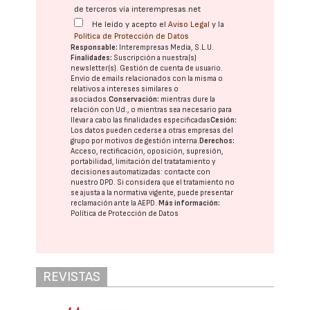
de terceros vía interempresas.net
He leído y acepto el
Aviso Legal
y la
Política de Protección de Datos
Responsable:
Interempresas Media, S.L.U.
Finalidades:
Suscripción a nuestra(s)
newsletter(s). Gestión de cuenta de usuario.
Envío de emails relacionados con la misma o
relativos a intereses similares o
asociados.
Conservación:
mientras dure la
relación con Ud., o mientras sea necesario para
llevar a cabo las finalidades especificadas
Cesión:
Los datos pueden cederse a otras
empresas del
grupo
por motivos de gestión interna.
Derechos:
Acceso, rectificación, oposición, supresión,
portabilidad, limitación del tratatamiento y
decisiones automatizadas:
contacte con
nuestro DPD
. Si considera que el tratamiento no
se ajusta a la normativa vigente, puede presentar
reclamación ante la
AEPD
.
Más información:
Política de Protección de Datos
REVISTAS