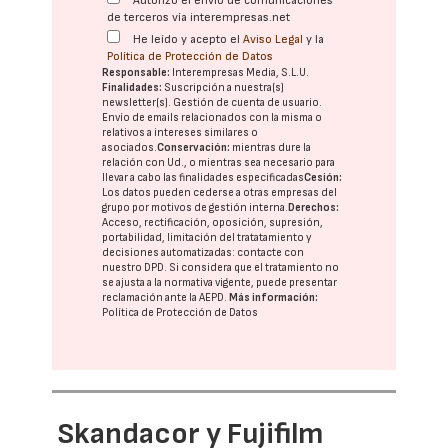
Autorizo el envío de comunicaciones
de terceros vía interempresas.net
He leído y acepto el
Aviso Legal
y la
Política de Protección de Datos
Responsable:
Interempresas Media, S.L.U.
Finalidades:
Suscripción a nuestra(s)
newsletter(s). Gestión de cuenta de usuario.
Envío de emails relacionados con la misma o
relativos a intereses similares o
asociados.
Conservación:
mientras dure la
relación con Ud., o mientras sea necesario para
llevar a cabo las finalidades especificadas
Cesión:
Los datos pueden cederse a otras
empresas del
grupo
por motivos de gestión interna.
Derechos:
Acceso, rectificación, oposición, supresión,
portabilidad, limitación del tratatamiento y
decisiones automatizadas:
contacte con
nuestro DPD
. Si considera que el tratamiento no
se ajusta a la normativa vigente, puede presentar
reclamación ante la
AEPD
.
Más información:
Política de Protección de Datos
Skandacor y Fujifilm