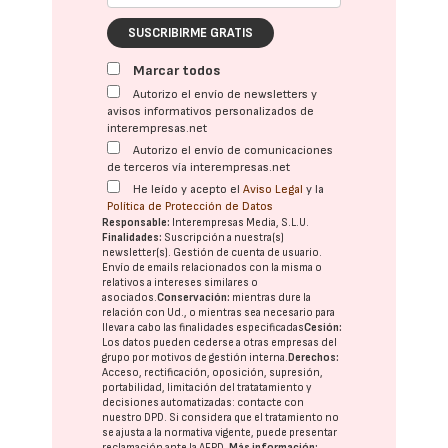
SUSCRIBIRME GRATIS
Marcar todos
Autorizo el envío de newsletters y
avisos informativos personalizados de
interempresas.net
Autorizo el envío de comunicaciones
de terceros vía interempresas.net
He leído y acepto el
Aviso Legal
y la
Política de Protección de Datos
Responsable:
Interempresas Media, S.L.U.
Finalidades:
Suscripción a nuestra(s)
newsletter(s). Gestión de cuenta de usuario.
Envío de emails relacionados con la misma o
relativos a intereses similares o
asociados.
Conservación:
mientras dure la
relación con Ud., o mientras sea necesario para
llevar a cabo las finalidades especificadas
Cesión:
Los datos pueden cederse a otras
empresas del
grupo
por motivos de gestión interna.
Derechos:
Acceso, rectificación, oposición, supresión,
portabilidad, limitación del tratatamiento y
decisiones automatizadas:
contacte con
nuestro DPD
. Si considera que el tratamiento no
se ajusta a la normativa vigente, puede presentar
reclamación ante la
AEPD
.
Más información: