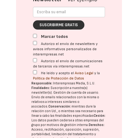
SUSCRIBIRME GRATIS
Marcar todos
Autorizo el envío de newsletters y
avisos informativos personalizados de
interempresas.net
Autorizo el envío de comunicaciones
de terceros vía interempresas.net
He leído y acepto el
Aviso Legal
y la
Política de Protección de Datos
Responsable:
Interempresas Media, S.L.U.
Finalidades:
Suscripción a nuestra(s)
newsletter(s). Gestión de cuenta de usuario.
Envío de emails relacionados con la misma o
relativos a intereses similares o
asociados.
Conservación:
mientras dure la
relación con Ud., o mientras sea necesario para
llevar a cabo las finalidades especificadas
Cesión:
Los datos pueden cederse a otras
empresas del
grupo
por motivos de gestión interna.
Derechos:
Acceso, rectificación, oposición, supresión,
portabilidad, limitación del tratatamiento y