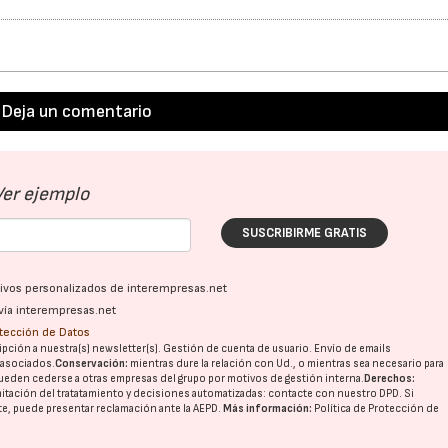
Deja un comentario
Ver ejemplo
SUSCRIBIRME GRATIS
ativos personalizados de interempresas.net
vía interempresas.net
otección de Datos
pción a nuestra(s) newsletter(s). Gestión de cuenta de usuario. Envío de emails
o asociados.
Conservación:
mientras dure la relación con Ud., o mientras sea necesario para
ueden cederse a otras
empresas del grupo
por motivos de gestión interna.
Derechos:
imitación del tratatamiento y decisiones automatizadas:
contacte con nuestro DPD
. Si
nte, puede presentar reclamación ante la
AEPD
.
Más información:
Política de Protección de