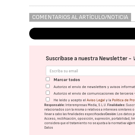
COMENTARIOS AL ARTÍCULO/NOTICIA
Suscríbase a nuestra Newsletter -
Marcar todos
Autorizo el envío de newsletters y avisos inform
Autorizo el envío de comunicaciones de terceros 
He leído y acepto el
Aviso Legal
y la
Política de Pr
Responsable:
Interempresas Media, S.L.U.
Finalidades:
Suscri
relacionados con la misma o relativos a intereses similares 
llevar a cabo las finalidades especificadas
Cesión:
Los datos p
Acceso, rectificación, oposición, supresión, portabilidad, l
considera que el tratamiento no se ajusta a la normativa vige
Datos