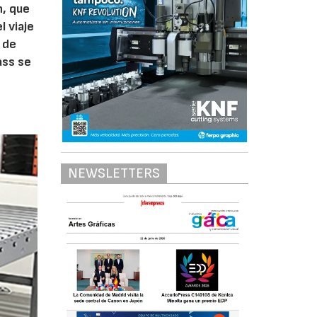
n, que
l viaje
 de
ass se
NEWSLETTERS