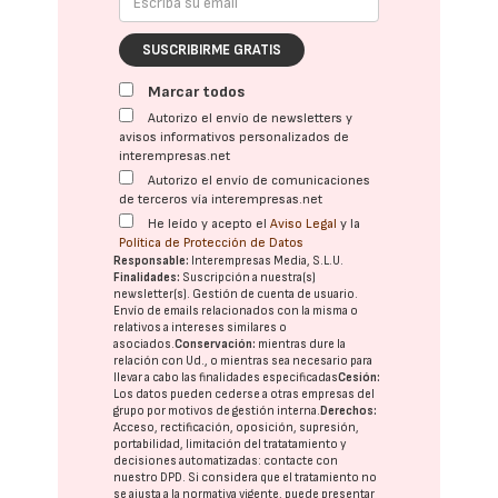
SUSCRIBIRME GRATIS
Marcar todos
Autorizo el envío de newsletters y
avisos informativos personalizados de
interempresas.net
Autorizo el envío de comunicaciones
de terceros vía interempresas.net
He leído y acepto el
Aviso Legal
y la
Política de Protección de Datos
Responsable:
Interempresas Media, S.L.U.
Finalidades:
Suscripción a nuestra(s)
newsletter(s). Gestión de cuenta de usuario.
Envío de emails relacionados con la misma o
relativos a intereses similares o
asociados.
Conservación:
mientras dure la
relación con Ud., o mientras sea necesario para
llevar a cabo las finalidades especificadas
Cesión:
Los datos pueden cederse a otras
empresas del
grupo
por motivos de gestión interna.
Derechos:
Acceso, rectificación, oposición, supresión,
portabilidad, limitación del tratatamiento y
decisiones automatizadas:
contacte con
nuestro DPD
. Si considera que el tratamiento no
se ajusta a la normativa vigente, puede presentar