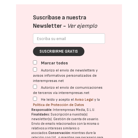
Suscríbase a nuestra
Newsletter -
Ver ejemplo
SUSCRIBIRME GRATIS
Marcar todos
Autorizo el envío de newsletters y
avisos informativos personalizados de
interempresas.net
Autorizo el envío de comunicaciones
de terceros vía interempresas.net
He leído y acepto el
Aviso Legal
y la
Política de Protección de Datos
Responsable:
Interempresas Media, S.L.U.
Finalidades:
Suscripción a nuestra(s)
newsletter(s). Gestión de cuenta de usuario.
Envío de emails relacionados con la misma o
relativos a intereses similares o
asociados.
Conservación:
mientras dure la
relación con Ud., o mientras sea necesario para