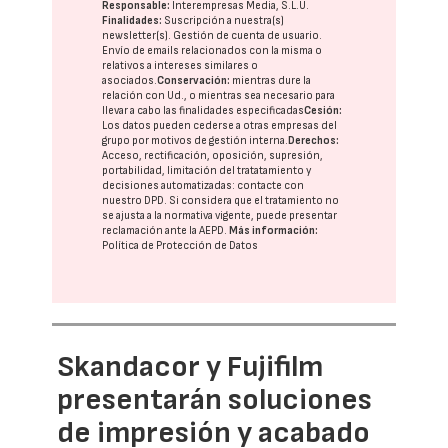
Responsable:
Interempresas Media, S.L.U.
Finalidades:
Suscripción a nuestra(s)
newsletter(s). Gestión de cuenta de usuario.
Envío de emails relacionados con la misma o
relativos a intereses similares o
asociados.
Conservación:
mientras dure la
relación con Ud., o mientras sea necesario para
llevar a cabo las finalidades especificadas
Cesión:
Los datos pueden cederse a otras
empresas del
grupo
por motivos de gestión interna.
Derechos:
Acceso, rectificación, oposición, supresión,
portabilidad, limitación del tratatamiento y
decisiones automatizadas:
contacte con
nuestro DPD
. Si considera que el tratamiento no
se ajusta a la normativa vigente, puede presentar
reclamación ante la
AEPD
.
Más información:
Política de Protección de Datos
Skandacor y Fujifilm
presentarán soluciones
de impresión y acabado