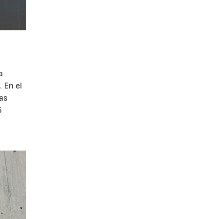
a
 En el
vas
5