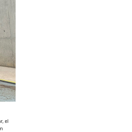
r, el
ón