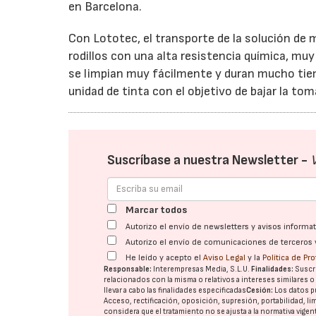
en Barcelona.
Con Lototec, el transporte de la solución de 
rodillos con una alta resistencia química, muy
se limpian muy fácilmente y duran mucho tiem
unidad de tinta con el objetivo de bajar la tom
Suscríbase a nuestra Newsletter -
Marcar todos
Autorizo el envío de newsletters y avisos inform
Autorizo el envío de comunicaciones de terceros 
He leído y acepto el
Aviso Legal
y la
Política de Pr
Responsable:
Interempresas Media, S.L.U.
Finalidades:
Suscri
relacionados con la misma o relativos a intereses similares 
llevar a cabo las finalidades especificadas
Cesión:
Los datos p
Acceso, rectificación, oposición, supresión, portabilidad, l
considera que el tratamiento no se ajusta a la normativa vige