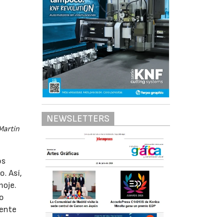
NEWSLETTERS
Martin
os
o. Así,
moje.
io
mente