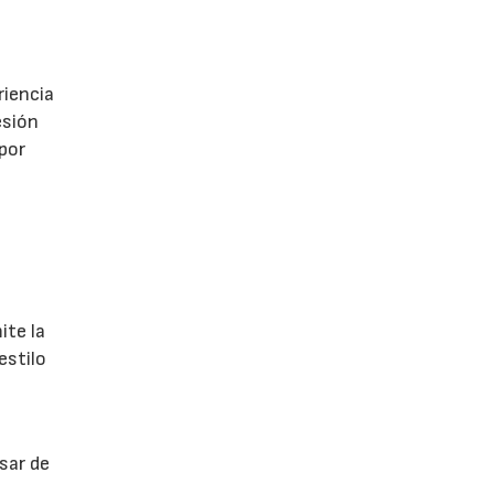
riencia
esión
 por
ite la
estilo
sar de