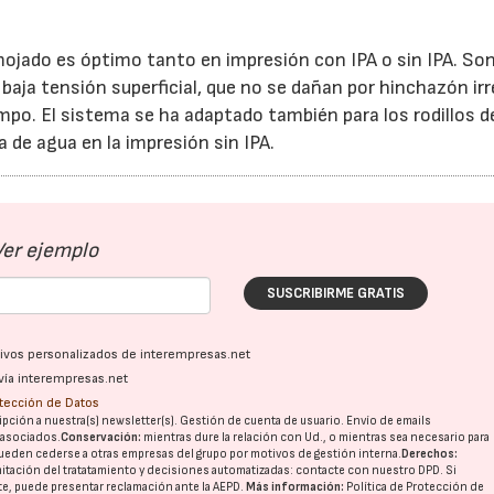
mojado es óptimo tanto en impresión con IPA o sin IPA. So
 baja tensión superficial, que no se dañan por hinchazón irr
po. El sistema se ha adaptado también para los rodillos de
a de agua en la impresión sin IPA.
22/07/2026
29/07/2026
Ver ejemplo
SUSCRIBIRME GRATIS
ativos personalizados de interempresas.net
vía interempresas.net
otección de Datos
pción a nuestra(s) newsletter(s). Gestión de cuenta de usuario. Envío de emails
o asociados.
Conservación:
mientras dure la relación con Ud., o mientras sea necesario para
ueden cederse a otras
empresas del grupo
por motivos de gestión interna.
Derechos:
imitación del tratatamiento y decisiones automatizadas:
contacte con nuestro DPD
. Si
nte, puede presentar reclamación ante la
AEPD
.
Más información:
Política de Protección de