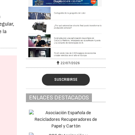
n
egular,
 la
22/07/2026
SUSCRIBIRSE
ENLACES DESTACADOS