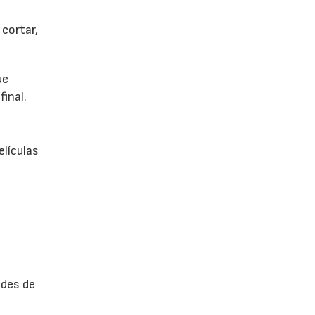
cortar,
ue
final.
elículas
ades de