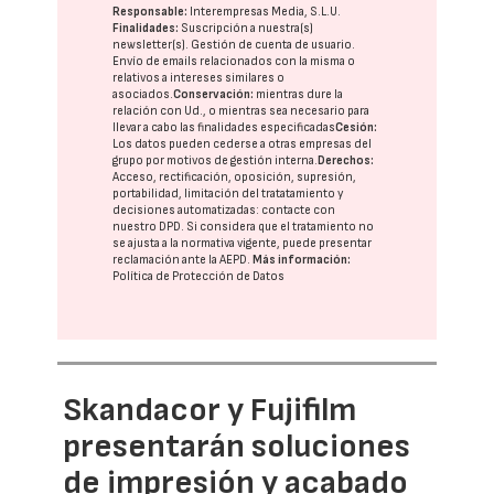
Responsable:
Interempresas Media, S.L.U.
Finalidades:
Suscripción a nuestra(s)
newsletter(s). Gestión de cuenta de usuario.
Envío de emails relacionados con la misma o
relativos a intereses similares o
asociados.
Conservación:
mientras dure la
relación con Ud., o mientras sea necesario para
llevar a cabo las finalidades especificadas
Cesión:
Los datos pueden cederse a otras
empresas del
grupo
por motivos de gestión interna.
Derechos:
Acceso, rectificación, oposición, supresión,
portabilidad, limitación del tratatamiento y
decisiones automatizadas:
contacte con
nuestro DPD
. Si considera que el tratamiento no
se ajusta a la normativa vigente, puede presentar
reclamación ante la
AEPD
.
Más información:
Política de Protección de Datos
Skandacor y Fujifilm
presentarán soluciones
de impresión y acabado