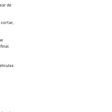
sar de
cortar,
ue
final.
elículas