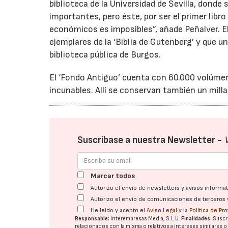
biblioteca de la Universidad de Sevilla, don
importantes, pero éste, por ser el primer libro
económicos es imposibles”, añade Peñalver. E
ejemplares de la ‘Bíblia de Gutenberg’ y que u
biblioteca pública de Burgos.
El ‘Fondo Antiguo’ cuenta con 60.000 volúmene
incunables. Allí se conservan también un mill
Suscríbase a nuestra Newsletter -
Marcar todos
Autorizo el envío de newsletters y avisos inform
Autorizo el envío de comunicaciones de terceros 
He leído y acepto el
Aviso Legal
y la
Política de Pr
Responsable:
Interempresas Media, S.L.U.
Finalidades:
Suscri
relacionados con la misma o relativos a intereses similares 