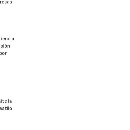
presas
riencia
esión
 por
ite la
estilo