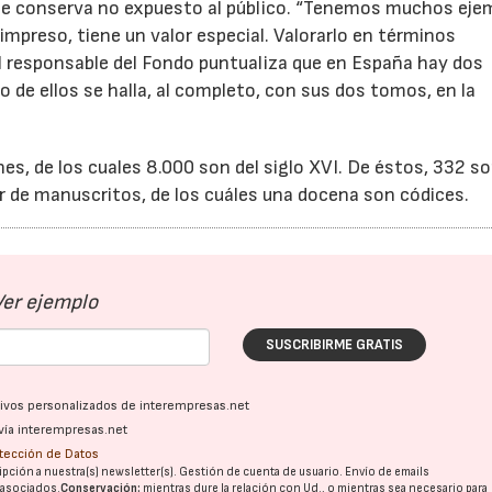
de se conserva no expuesto al público. “Tenemos muchos eje
 impreso, tiene un valor especial. Valorarlo en términos
l responsable del Fondo puntualiza que en España hay dos
no de ellos se halla, al completo, con sus dos tomos, en la
s, de los cuales 8.000 son del siglo XVI. De éstos, 332 s
ar de manuscritos, de los cuáles una docena son códices.
22/07/2026
29/07/2026
Ver ejemplo
SUSCRIBIRME GRATIS
ativos personalizados de interempresas.net
vía interempresas.net
otección de Datos
pción a nuestra(s) newsletter(s). Gestión de cuenta de usuario. Envío de emails
o asociados.
Conservación:
mientras dure la relación con Ud., o mientras sea necesario para