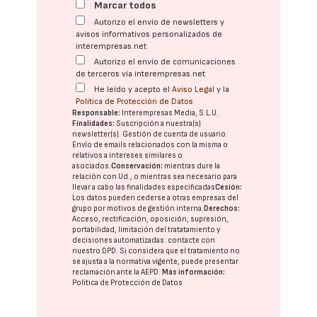
Marcar todos
Autorizo el envío de newsletters y
avisos informativos personalizados de
interempresas.net
Autorizo el envío de comunicaciones
de terceros vía interempresas.net
He leído y acepto el
Aviso Legal
y la
Política de Protección de Datos
Responsable:
Interempresas Media, S.L.U.
Finalidades:
Suscripción a nuestra(s)
newsletter(s). Gestión de cuenta de usuario.
Envío de emails relacionados con la misma o
relativos a intereses similares o
asociados.
Conservación:
mientras dure la
relación con Ud., o mientras sea necesario para
llevar a cabo las finalidades especificadas
Cesión:
Los datos pueden cederse a otras
empresas del
grupo
por motivos de gestión interna.
Derechos:
Acceso, rectificación, oposición, supresión,
portabilidad, limitación del tratatamiento y
decisiones automatizadas:
contacte con
nuestro DPD
. Si considera que el tratamiento no
se ajusta a la normativa vigente, puede presentar
reclamación ante la
AEPD
.
Más información:
Política de Protección de Datos