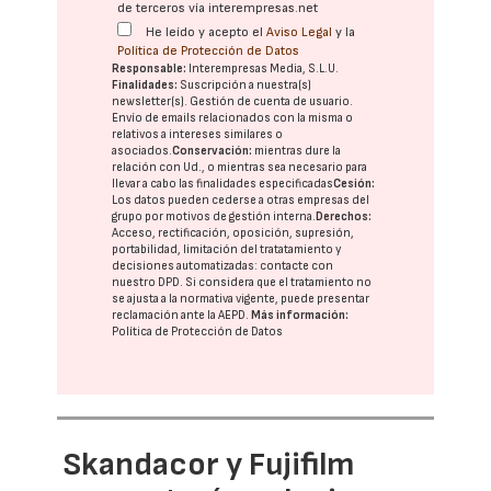
de terceros vía interempresas.net
He leído y acepto el
Aviso Legal
y la
Política de Protección de Datos
Responsable:
Interempresas Media, S.L.U.
Finalidades:
Suscripción a nuestra(s)
newsletter(s). Gestión de cuenta de usuario.
Envío de emails relacionados con la misma o
relativos a intereses similares o
asociados.
Conservación:
mientras dure la
relación con Ud., o mientras sea necesario para
llevar a cabo las finalidades especificadas
Cesión:
Los datos pueden cederse a otras
empresas del
grupo
por motivos de gestión interna.
Derechos:
Acceso, rectificación, oposición, supresión,
portabilidad, limitación del tratatamiento y
decisiones automatizadas:
contacte con
nuestro DPD
. Si considera que el tratamiento no
se ajusta a la normativa vigente, puede presentar
reclamación ante la
AEPD
.
Más información:
Política de Protección de Datos
Skandacor y Fujifilm