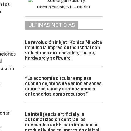
entes
a
ÚLTIMAS NOTICIAS
La revolución inkjet: Konica Minolta
impulsa la impresión industrial con
soluciones en cabezales, tintas,
maciones
hardware y software
l
 cuatro
“La economía circular empieza
s
cuando dejamos de ver los envases
como residuos y comenzamos a
entenderlos como recursos”
uchar
La inteligencia artificial y la
automatización centran las
novedades de EFI para impulsar la
a
productividad en impresión digital