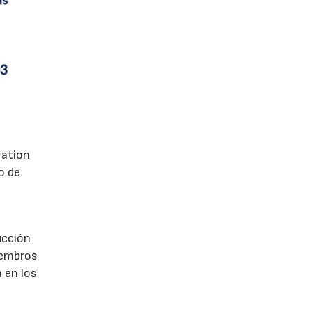
ration
o de
ucción
iembros
 en los