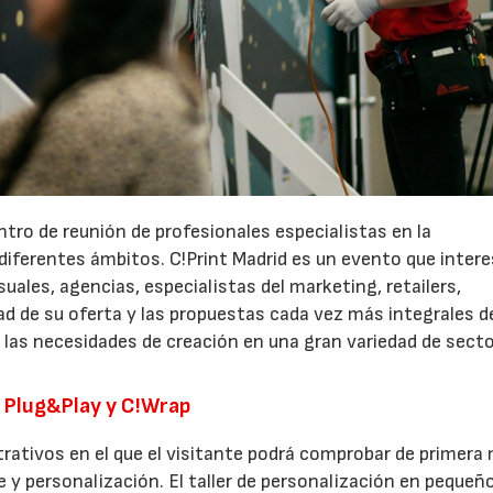
entro de reunión de profesionales especialistas en la
22/07/2026
29/07/2026
diferentes ámbitos. C!Print Madrid es un evento que inter
les, agencias, especialistas del marketing, retailers,
dad de su oferta y las propuestas cada vez más integrales d
 las necesidades de creación en una gran variedad de sect
: Plug&Play y C!Wrap
trativos en el que el visitante podrá comprobar de primer
e y personalización. El taller de personalización en pequeñ