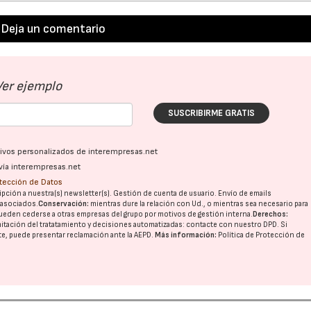
Deja un comentario
Ver ejemplo
SUSCRIBIRME GRATIS
ativos personalizados de interempresas.net
vía interempresas.net
otección de Datos
pción a nuestra(s) newsletter(s). Gestión de cuenta de usuario. Envío de emails
o asociados.
Conservación:
mientras dure la relación con Ud., o mientras sea necesario para
ueden cederse a otras
empresas del grupo
por motivos de gestión interna.
Derechos:
imitación del tratatamiento y decisiones automatizadas:
contacte con nuestro DPD
. Si
nte, puede presentar reclamación ante la
AEPD
.
Más información:
Política de Protección de