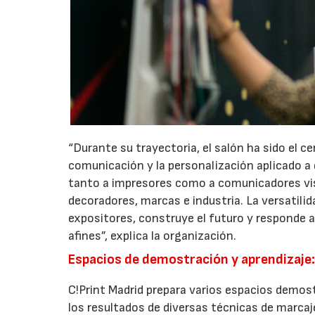
“Durante su trayectoria, el salón ha sido el c
comunicación y la personalización aplicado a 
tanto a impresores como a comunicadores visua
decoradores, marcas e industria. La versatili
expositores, construye el futuro y responde a
afines”, explica la organización.
Espacios de demostración y aprendizaje
C!Print Madrid prepara varios espacios demos
los resultados de diversas técnicas de marcaj