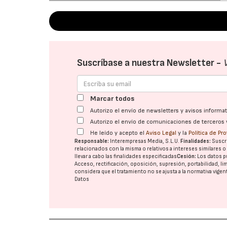
Suscríbase a nuestra Newsletter -
Marcar todos
Autorizo el envío de newsletters y avisos inform
Autorizo el envío de comunicaciones de terceros 
He leído y acepto el
Aviso Legal
y la
Política de Pr
Responsable:
Interempresas Media, S.L.U.
Finalidades:
Suscri
relacionados con la misma o relativos a intereses similares 
llevar a cabo las finalidades especificadas
Cesión:
Los datos p
Acceso, rectificación, oposición, supresión, portabilidad, l
considera que el tratamiento no se ajusta a la normativa vige
Datos