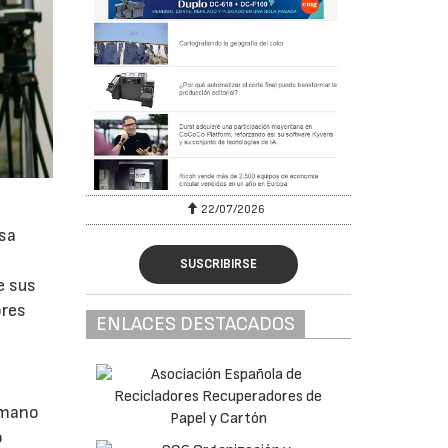
22/07/2026
esa
SUSCRIBIRSE
e sus
ores
ENLACES DESTACADOS
a mano
o