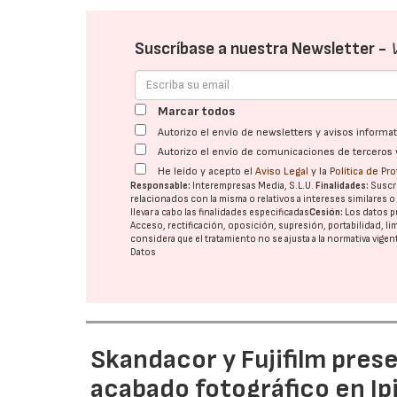
Suscríbase a nuestra Newsletter -
Marcar todos
Autorizo el envío de newsletters y avisos inform
Autorizo el envío de comunicaciones de terceros 
He leído y acepto el
Aviso Legal
y la
Política de Pr
Responsable:
Interempresas Media, S.L.U.
Finalidades:
Suscri
relacionados con la misma o relativos a intereses similares 
llevar a cabo las finalidades especificadas
Cesión:
Los datos p
Acceso, rectificación, oposición, supresión, portabilidad, l
considera que el tratamiento no se ajusta a la normativa vige
Datos
Skandacor y Fujifilm pres
acabado fotográfico en Ip