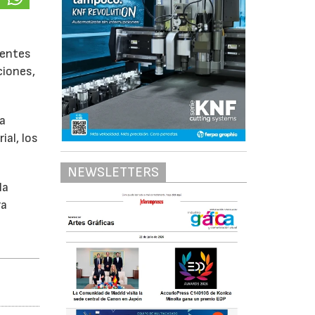
rentes
ciones,
la
ial, los
NEWSLETTERS
la
ra