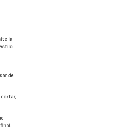
ite la
estilo
sar de
cortar,
ue
final.