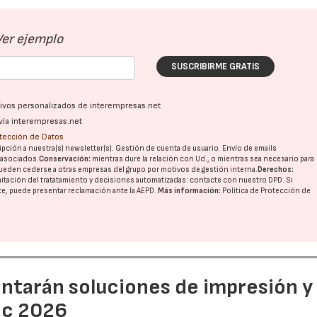
Ver ejemplo
SUSCRIBIRME GRATIS
ativos personalizados de interempresas.net
vía interempresas.net
otección de Datos
22/07/2026
29/07/2026
pción a nuestra(s) newsletter(s). Gestión de cuenta de usuario. Envío de emails
o asociados.
Conservación:
mientras dure la relación con Ud., o mientras sea necesario para
ueden cederse a otras
empresas del grupo
por motivos de gestión interna.
Derechos:
imitación del tratatamiento y decisiones automatizadas:
contacte con nuestro DPD
. Si
nte, puede presentar reclamación ante la
AEPD
.
Más información:
Política de Protección de
entarán soluciones de impresión y
ic 2026