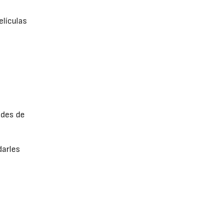
elículas
ades de
darles