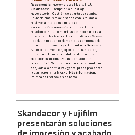
Responsable:
Interempresas Media, S.L.U.
Finalidades:
Suscripción a nuestra(s)
newsletter(s). Gestión de cuenta de usuario.
Envío de emails relacionados con la misma o
relativos a intereses similares o
asociados.
Conservación:
mientras dure la
relación con Ud., o mientras sea necesario para
llevar a cabo las finalidades especificadas
Cesión:
Los datos pueden cederse a otras
empresas del
grupo
por motivos de gestión interna.
Derechos:
Acceso, rectificación, oposición, supresión,
portabilidad, limitación del tratatamiento y
decisiones automatizadas:
contacte con
nuestro DPD
. Si considera que el tratamiento no
se ajusta a la normativa vigente, puede presentar
reclamación ante la
AEPD
.
Más información:
Política de Protección de Datos
Skandacor y Fujifilm
presentarán soluciones
de impresión y acabado